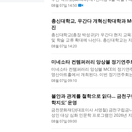
렸다. 9일까지 진행되는 이번 박람회는 약 355
08월 07일 14:50
총신대학교, 우간다 개혁신학대학과 M
진
총신대학교(총장 박성규)가 우간다 현지 교
및 학술 교류 확대에 나선다. 총신대학교는
서 우간다 캄팔라에 위치한 Reformed Theolog
08월 07일 14:20
미네소타 컨템퍼러리 앙상블 정기연주회 
미네소타 컨템퍼러리 앙상블 MCE의 정기연주회 ‘
영산아트홀에서 개최된다. 이번 정기연주회는 ‘
간과 감정의 결을 다채로운 편성과 레퍼토리를 통
08월 07일 09:10
불안과 관계를 철학으로 읽다… 금천구
학지도’ 운영
금천문화재단(대표이사 서영철) 금천구립금나래
성인 대상 심화 인문학 프로그램인 2026년 
한다고 밝혔다. ‘지혜학교’는 문화체육관광부
08월 07일 09:00