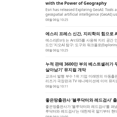
with the Power of Geography
Esri has released Exploring GeoAI: Tools a
geospatial artificial intelligence (GeoAI) 
analysts, and data scientists, this hands-
08월 06일 10:25
에스리 프레스 신간, 지리학의 힘으로 
에스리(Esri) 는 ArcGIS를 사용해 지리 공
드인 ‘지오AI 탐구: 도구와 워크플로(Exploring G
GIS 전문가, 분석가, 데이터 과학자를 위해 설계
08월 06일 10:25
누적 판매 3600만 부의 베스트셀러가 
살아남기’ 뮤지컬 개막
교과서 발행 부수 1위 기업 미래엔의 아동출
리즈가 극장판과 TV 애니메이션에 이어 뮤지
‘AI(인공지능) 세계에서 살아남기’가 지난 28일
08월 06일 10:11
좋은땅출판사 ‘블루닥터와 레드검사’ 
좋은땅출판사가 ‘블루닥터와 레드검사’를 펴냈다
루닥터와 레드검사’는 대한제국 말기부터 현대
문의 100년을 따라가는 역사 장편소설이다. 생
08월 06일 10:00