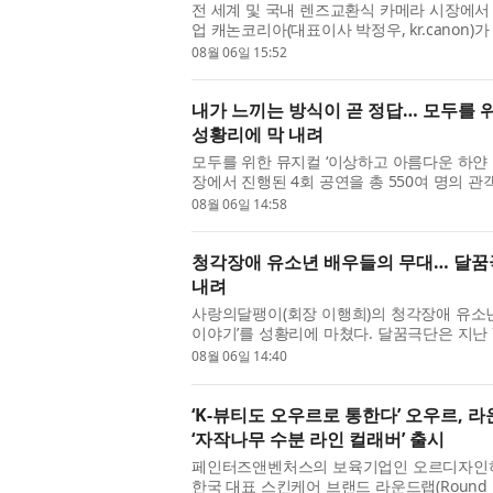
전 세계 및 국내 렌즈교환식 카메라 시장에서 
업 캐논코리아(대표이사 박정우, kr.canon)가
사진제’의 후원사로 참여해 ‘캐논 미래작가전 Humanity
08월 06일 15:52
내가 느끼는 방식이 곧 정답… 모두를 위
성황리에 막 내려
모두를 위한 뮤지컬 ‘이상하고 아름다운 하얀 
장에서 진행된 4회 공연을 총 550여 명의 관
린이·청소년을 위한 예술지원사업 선정작인 이
08월 06일 14:58
청각장애 유소년 배우들의 무대… 달꿈극
내려
사랑의달팽이(회장 이행희)의 청각장애 유소년
이야기’를 성황리에 마쳤다. 달꿈극단은 지난 
CKL스테이지에서 ‘미로와 푸른귀 이야기’를 총 
08월 06일 14:40
‘K-뷰티도 오우르로 통한다’ 오우르,
‘자작나무 수분 라인 컬래버’ 출시
페인터즈앤벤처스의 보육기업인 오르디자인하우스
한국 대표 스킨케어 브랜드 라운드랩(Round La