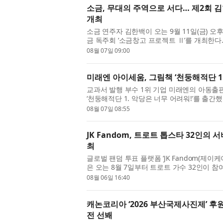
소금, 무대의 주역으로 서다… 제2회 김
개최
소금 연주자 김한백이 오는 9월 11일(금) 오후
금 독주회 ‘소금창고 프로젝트 Ⅱ’를 개최한다
을 모두 초연으로 선보이며, 위촉 초연 세 편과 
08월 07일 09:00
미래엔 아이세움, 그림책 ‘천둥해적단 1.
교과서 발행 부수 1위 기업 미래엔의 아동출
‘천둥해적단 1. 악당은 너무 어려워!’를 출간했다.
수프’, ‘낭만 찐빵’ 등 사랑스러운 동물 캐릭터
08월 07일 08:55
JK Fandom, 트로트 톱스타 32인의 서
최
글로벌 팬덤 투표 플랫폼 ‘JK Fandom(
은 오는 8월 7일부터 트로트 가수 32인이 참
(TROT WAR : THE LAST THRONE)’를 
08월 06일 16:40
캐논코리아 ‘2026 부산국제사진제’ 
전 선봬