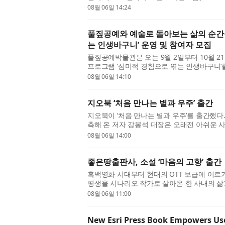
US) 한정판 컬렉션을 선보인다. 이번 협업은 
08월 06일 14:24
풀짚공예와 예술로 돌아보는 삶의 순간
는 인생바구니’ 운영 및 참여자 모집
풀짚공예박물관은 오는 9월 2일부터 10월 
프로그램 ‘심미적 경험으로 엮는 인생바구니’를
예술학교 중장년 감상 프로그램의 일환으로, 
08월 06일 14:10
지오북 ‘처음 만나는 별과 우주’ 출간
지오북이 ‘처음 만나는 별과 우주’를 출간했다
측해 온 저자 강봉석 대장은 오래전 아쉬운 
로 별을 직접 보고도 기대만큼 감동하지 못하
08월 06일 14:00
좋은땅출판사, 소설 ‘마음의 고향’ 출간
흑백영화 시대부터 현대의 OTT 보급에 이르
평생을 시나리오 작가로 살아온 한 사내의 삶
박장규 작가의 소설 ‘마음의 고향’이 좋은땅출판
08월 06일 11:00
New Esri Press Book Empowers User