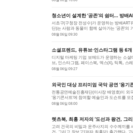
청소년이 설계한 ‘공존’의 쉼터… 방배
서초구(구청장 전성수)가 운영하는 방배ART
단)는 사람과 동물이 함께 살아가는 ‘공존’의
‘뚝딱공작소’를 성공적으로 마무리했다. ‘뚝딱
08월 06일 09:30
소셜프렌드, 유튜브·인스타그램 등 6개 
디지털 마케팅 기업 보메드가 운영하는 소셜미디
브, 인스타그램, 페이스북, 엑스(X), 틱톡,
한곳에서 이용할 수 있는 통합 환경을 제공한다고
08월 06일 09:27
외국인 대상 프리미엄 국악 공연 ‘옹기
전통공연예술진흥재단(이사장 배영호)이 외국
‘옹기콘서트’에 참여할 예술인과 도슨트를 모
에서 열리는 외국인 대상 해설이 있는 국악 공
08월 06일 08:00
렛츠북, 최홍 저자의 ‘도선과 왕건, 그리
고려 건국의 비밀과 운주사지의 수수께끼를 새
건, 그리고 장보고’(저자 최홍)가 출간됐다.