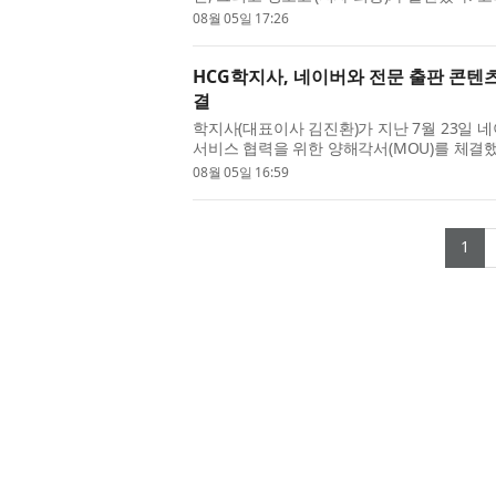
게 밝혀지지 않았을까? 도선국사는 왜 왕건의 
08월 05일 17:26
HCG학지사, 네이버와 전문 출판 콘텐츠
결
학지사(대표이사 김진환)가 지난 7월 23일 네
서비스 협력을 위한 양해각서(MOU)를 체결했
을 강화하는 한편 AI 시대에 학술·전문 콘텐
08월 05일 16:59
(c
1