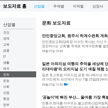
보도자료 홈
산업별
주제별
지역별
상장사
문화 보도자료
산업별
건강
만민중앙교회, 원주서 하계수련회 개최…
경제
만민중앙교회(당회장 이수진 목사)는 지난 3
교육
칭찬하시는 교회’를 주제로 하계수련회를 열
일본, 이스라엘, 미국, 콜롬비아, 호주, 영국 등
금융
08월 07일 16:49
IT
생활
일본 아와지섬 여행의 추억을 세상에 단
레저
리대마왕’의 오리지널 도기 색칠 체험 
문화
일본 효고현립 아와지섬 공원 애니메이션 파크
려 어드벤처 파크’에서 지난 7월 25일(토)부터
운송
리지널 도기 색칠 체험’을 시작했다고 밝혔다.
08월 07일 15:30
사회
산업
‘공놀이’에 빠진 부산… 올여름 가장 특
환경
전통과 현대를 아우르는 불교문화산업박람회 ‘2
정부
부산 벡스코(BEXCO) 제1전시장 3홀 특설