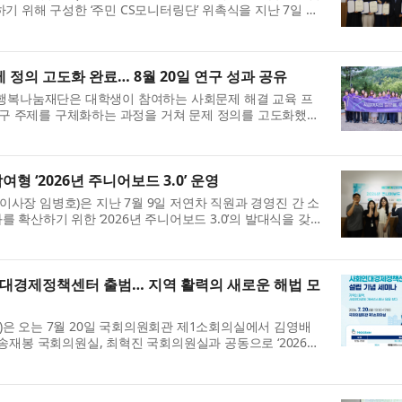
기 위해 구성한 ‘주민 CS모니터링단’ 위촉식을 지난 7일 개
링단은 기존에 공단 체육센터별로 운영하던 모니...
, 문제 정의 고도화 완료… 8월 20일 연구 성과 공유
K행복나눔재단은 대학생이 참여하는 사회문제 해결 교육 프
5기가 연구 주제를 구체화하는 과정을 거쳐 문제 정의를 고도화했으
Scholar Insight Day’에서 그 결과를 발표할 예정...
 ‘2026년 주니어보드 3.0’ 운영
장 임병호)은 지난 7월 9일 저연차 직원과 경영진 간 소
확산하기 위한 ‘2026년 주니어보드 3.0’​의 발대식을 갖고
 ‘2024년 혁신 주니어보드 1기’​와 ‘2...
대경제정책센터 출범… 지역 활력의 새로운 해법 모
은 오는 7월 20일 국회의원회관 제1소회의실에서 김영배
송재봉 국회의원실, 최혁진 국회의원실과 공동으로 ‘2026년
대경제정책센터 설립 기념 세미나’를 개최한다. ...