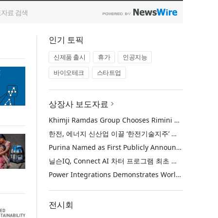
인기 토픽
신제품 출시
휴가
인공지능
바이오테크
스타트업
상장사 보도자료
Khimji Ramdas Group Chooses Rimini Street to Reduce SAP Support Costs, Protect 700+ Customizations and Reinvest Savings in Innovation
한전, 에너지 신산업 이끌 ‘한전기술지주’ 공식 출범
Purina Named as First Publicly Announced NIQ ConnectAI Charter Client
닐슨IQ, Connect AI 차터 프로그램 최초 고객사 ‘퓨리나’ 선정
Power Integrations Demonstrates World’s First 2200 V GaN Technology for Next-Era High-Voltage Power Systems
전시회