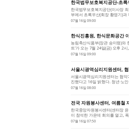
한국법무보호복지공단-초록우산
한국법무보호복지공단(이사장 최영승
부에서 초록우산(회장 황영기)과
한 업무협약을 체결했다. 이날 협
07월 16일 09:00
한식진흥원, 한식문화공간 이
농림축산식품부(장관 송미령)와 한
트’가 오는 7월 24일(금) 오후
이번 콘서트의 연사는 요리연구가이자
07월 16일 09:00
서울시광역심리지원센터, 협
서울시광역심리지원센터는 협약기관
진했다고 16일 밝혔다. 청년·노
으며, 분야별 심리지원 서비스의 질
07월 16일 08:00
전국 자원봉사센터, 여름철 
한국중앙자원봉사센터(센터장 윤석인
이 참석한 가운데 회의를 열고, 
공동대응체계를 본격 가동하기로 했
07월 16일 07:50