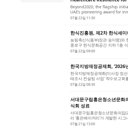
Beyond2020, the flagship initia
UAE’s pioneering award for inn
announced the deployment of s
07월 22일 11:30
improve acce...
한식진흥원, 제2차 한식세미나
농림축산식품부(장관 송미령)와 한식
종로구 한식문화공간 지하 1층 이음
한다. 이번 세미나는 여름철 인기 
07월 22일 09:00
한국지방재정공제회, ‘2026
한국지방재정공제회(이사장 정선용, 
태조사 컨설팅 사업’ 착수보고회
향과 기관별 역할을 공유했다고 밝
07월 22일 08:30
서대문구립홍은청소년문화의집
식회 성료
서대문구립홍은청소년문화의집(관장 
리 ‘홍은베이커리’가 개발한 시
선보이며 뜻깊은 시간을 마련했다.
07월 21일 13:00