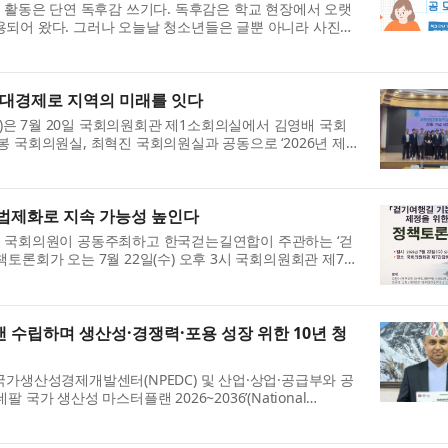
후 활동은 단연 독후감 쓰기다. 독후감은 학교 현장에서 오랫
용되어 왔다. 그러나 오늘날 청소년들은 글뿐 아니라 사진과
양한 매체를 통해 생각과 감정을 표현하고 있...
대경제로 지역의 미래를 잇다
은 7월 20일 국회의원회관 제1소회의실에서 김영배 국회
봉 국회의원실, 최혁진 국회의원실과 공동으로 ‘2026년 제2
제정책센터 설립 기념 세미나’를 개최했다. ‘지...
 법제화로 지속 가능성 높인다
의 국회의원이 공동주최하고 한국걷는길연합이 주관하는 ‘걷
토론회가 오는 7월 22일(수) 오후 3시 ​국회의원회관 제7간
회는 그동안 문화체육관광부, 행정안전부, 산...
 수립하며 생산성·경쟁력·포용 성장 위한 10년 청
국가생산성경제개발센터(NPEDC) 및 산업·상업·공급부와 공
국가 생산성 마스터플랜 2026~2036’(National
for Nepal 2026-2036)을 네팔 정부에 공식 전달했다. 이번 전달...