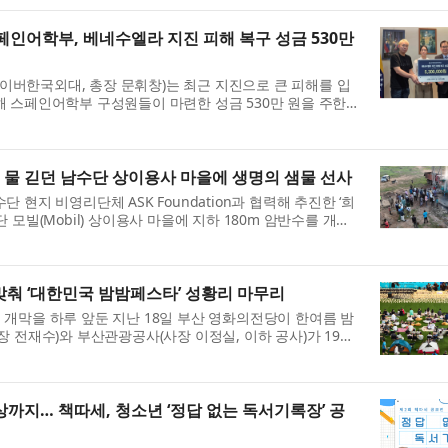
어학부, 베네수엘라 지진 피해 복구 성금 530만
버한국외대, 총장 문휘창)는 최근 지진으로 큰 피해를 입
 스페인어학부 구성원들이 마련한 성금 530만 원을 주한
혔다. 사이버한국외대 스페인어학부는 현재 770...
 물 긷던 남수단 상이용사 마을에 생명의 샘물 선사
 현지 비영리단체 ASK Foundation과 협력해 추진한 ‘희
 모빌(Mobil) 상이용사 마을에 지하 180m 암반수를 개발
다. 이번 사업으로 약 3000명의 주민이 안정적...
맞춰 ‘대한민국 밤밤페스타’ 성황리 마무리
개막을 하루 앞둔 지난 18일 부산 영화의전당이 한여름 밤
장 전재수)와 부산관광공사(사장 이정실, 이하 공사)가 19일
민국 밤밤페스타 부산’이 성공적으로 마무리됐다....
까지… 책따세, 청소년 ‘정답 없는 독서기록장’ 공