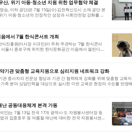
, 위기 아동·청소년 지원 위한 업무협약 체결
, 이하 공단)은 7월 15일(수) 김천혁신도시 소재 공단 본
 위기 아동·청소년의 안정적인 성장과 사회안전망 강화를 위
약식에는 최영승 공단 이사장과 황영기 초록우...
음에서 7월 한식콘서트 개최
식진흥원(이사장 이규민)이 주최·주관하는 ‘7월 한식콘서
 2시, 서울시 종로구에 위치한 한식문화공간 이음에서 열린다.
 작가인 ‘재료의 산책’ 요나이다. 요나는 ...
약기관 맞춤형 교육지원으로 심리지원 네트워크 강화
 종사자의 전문성 향상과 기관 간 협력체계 강화를 위해 맞춤형 교육지
인·가족 분야 상담인력을 대상으로 실시한 이번 교육은 현장의 수요를 반영
...
재난 공동대응체계 본격 가동
)는 7월 13일 전국 17개 광역시·도 자원봉사센터장 등
폭염과 집중호우 등 여름철 재난에 대비한 전국 자원봉사센터
다. 이날 회의에서는 재난 피해 지역의 자체 ...