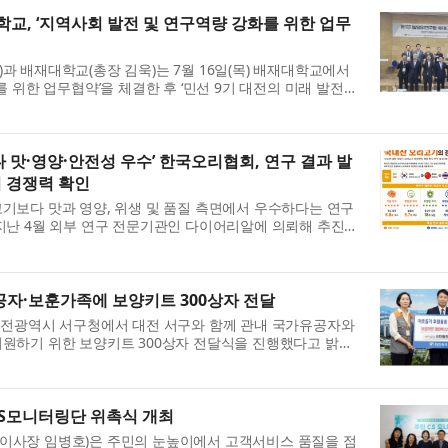
, ‘지역사회 발전 및 연구역량 강화를 위한 업무
 배재대학교(총장 김욱)는 7월 16일(목) 배재대학교에서
 위한 업무협약’을 체결한 후 ‘민선 9기 대전의 미래 발전전
 업무협약은 양 기관이 지역사회 발전과 국...
 맛·영양·안전성 우수’ 한국오리협회, 연구 결과 발
 경쟁력 확인
기보다 맛과 영양, 위생 및 품질 측면에서 우수하다는 연구
지난 4월 외부 연구 전문기관인 다이어리알에 의뢰해 추진
적 특성 분석 및 마케팅 전략 수립 연구’ ...
공자·보훈가족에 보양키트 300상자 전달
대전광역시 서구청에서 대전 서구와 함께 관내 국가유공자와
원하기 위한 보양키트 300상자 전달식을 진행했다고 밝혔
을 맞아 나라를 위해 헌신한 국가유공자들의 공헌...
S모니터링단 위촉식 개최
이사장 임병호)은 주민의 눈높이에서 고객서비스 품질을 점