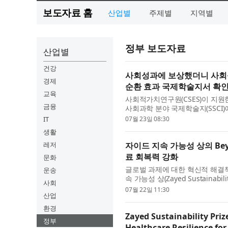
보도자료 홈
산업별
주제별
지역별
정부 보도자료
산업별
건강
사회성과에 보상했더니 사회성
경제
순환 효과 국제학술지서 확
교육
사회적가치연구원(CSES)이 지원한 사회
금융
사회과학 분야 국제학술지(SSCI
를 국제적으로 인정받게 됐다. SP
IT
07월 23일 08:30
생활
레저
자이드 지속 가능성 상의 Bey
료 회복력 강화
문화
글로벌 과제에 대한 혁신적 해결책
운송
속 가능성 상(Zayed Sustainab
사회
인도 전역에 태양광 발전 의료 센
07월 22일 11:30
산업
환경
Zayed Sustainability Priz
정부
Healthcare Resilience for