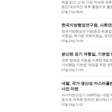
책을 읽고 난 뒤 가장 익숙한 독
동안 대표적인 독후 활동으로 활
영상, 음악, 디지털 콘텐츠 등 다
07월 21일 08:00
한국지방행정연구원, 사회연
한국지방행정연구원(원장 육동일)
의원실, 복기왕 국회의원실, 송재
차 지방자치 혁신포럼 : 사회연대경
07월 20일 15:50
분산된 걷기 여행길, 기본법
국회 염태영 의원을 비롯한 8명
기여행길 기본법’ 제정을 위한 정책
담회의실에서 개최된다. 이번 토론
07월 20일 11:59
네팔, 국가 생산성 마스터플랜
사진 마련
아시아생산성기구(APO)는 네팔 
동으로 개최한 온라인 행사에서 ‘네팔 
Productivity Master Plan 
07월 19일 11:02