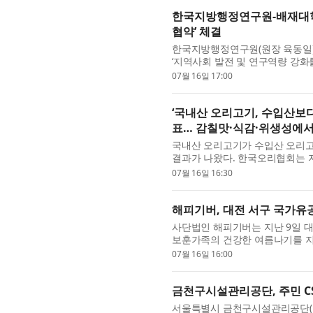
한국지방행정연구원-배재대학교
협약’ 체결
한국지방행정연구원(원장 육동일)과
‘지역사회 발전 및 연구역량 강화를
략 모색’ 세미나를 개최했다. 이번
07월 16일 17:00
‘국내산 오리고기, 수입산보다
표… 감칠맛·식감·위생성에서
국내산 오리고기가 수입산 오리고
결과가 나왔다. 한국오리협회는 
중인 ‘국내산·수입산 오리고기 이화학
07월 16일 16:30
해피기버, 대전 서구 국가유
사단법인 해피기버는 지난 9일 
보훈가족의 건강한 여름나기를 지
다. 이번 전달식은 다가오는 여름
07월 16일 16:00
금천구시설관리공단, 주민 C
서울특별시 금천구시설관리공단(