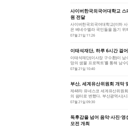
사이버한국외국어대학교 스페인
원 전달
사이버한국외국어대학교(이하 사이
은 베네수엘라 국민들을 돕기 위해
베네수엘라 대사관에 전달했다고 밝
07월 21일 11:26
이태석재단, 하루 6시간 걸어
이태석재단(이사장 구수환)이 남수단
망의 샘물 프로젝트’를 통해 남수단
하고 태양광 급수·정수시설을 구축했
07월 21일 10:40
부산, 세계유산위원회 개막 
제48차 유네스코 세계유산위원회 
의 쉼터로 변했다. 부산광역시(시
까지 이틀간 운영한 ‘2026 대한
07월 21일 09:30
독후감을 넘어 음악·사진·영상
모전 개최