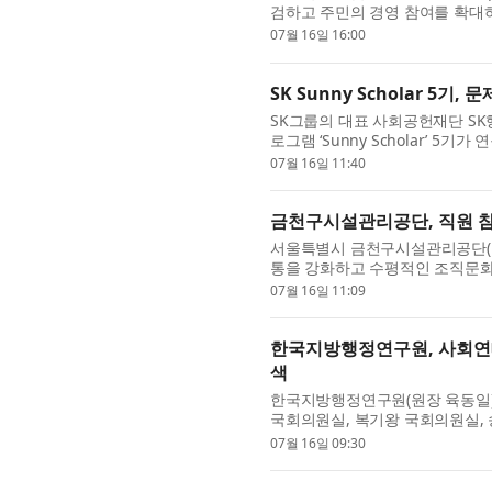
검하고 주민의 경영 참여를 확대하
최했다고 밝혔다. 주민 CS모니터
07월 16일 16:00
SK Sunny Scholar 5기
SK그룹의 대표 사회공헌재단 S
로그램 ‘Sunny Scholar’ 
며, 오는 8월 20일 열리는 ‘Sunny 
07월 16일 11:40
금천구시설관리공단, 직원 참여형
서울특별시 금천구시설관리공단(이사
통을 강화하고 수평적인 조직문화를 
운영에 본격 돌입했다고 밝혔다. 공단은
07월 16일 11:09
한국지방행정연구원, 사회연
색
한국지방행정연구원(원장 육동일)
국회의원실, 복기왕 국회의원실, 
제2차 지방자치 혁신포럼: 사회연
07월 16일 09:30