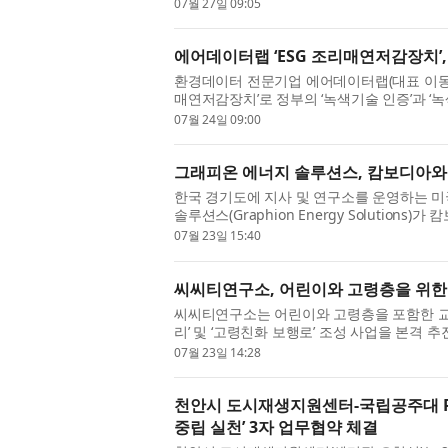
하림 임직원과 소비자 가족들이 함께 탄소중립과
07월 27일 09:05
에어데이터랩 ‘ESG 조리매연저감장치’
환경데이터 전문기업 에어데이터랩(대표 이동혁
매연저감장치’로 정부의 ‘녹색기술 인증’과 ‘
혔다. 이번 인증은 ‘기후위기 대응을 위한 탄소
07월 24일 09:00
그래피온 에너지 솔루션스, 캄보디아와 
한국 경기도에 지사 및 연구소를 운영하는 
솔루션스(Graphion Energy Solution
교통수단 개발을 위해 캄보디아 현지 기업 젠리치 
07월 23일 15:40
씨씨티연구소, 어린이와 고령층을 위한 
씨씨티연구소는 어린이와 고령층을 포함한 교통
리’ 및 ‘고령친화 보행로’ 조성 사업을 본격
등 모든 세대가 체감할 수 있는 안전한 교통 인
07월 23일 14:28
천안시 도시재생지원센터-국립공주대 RI
중립 실천’ 3자 업무협약 체결