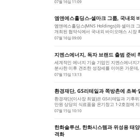
고, 신용평가사들은 이를 반영해 올해 6월 정
07월 16일 11:09
엠앤에스홀딩스-셀마크 그룹, 국내외 
엠앤에스홀딩스(MNS Holdings)와 셀마크 그룹
개최된 협약식에서 국내외 바이오매스 시장 
한 우드칩 및 바이오매스 연료 공급·구매 본계
07월 16일 09:00
지멘스에너지, 독자 브랜드 출범 준비 
세계적인 에너지 기술 기업인 지멘스에너지가 지난
분사한 이후 견조한 성장세를 이어온 가운데,
다. 이번 결정은 지멘스에너지의 브랜드 사용 
07월 15일 13:13
환경재단, GS리테일과 쪽방촌에 초복·
환경재단(이사장 최열)은 GS리테일과 기후위기
만원 상당의 식료품을 온기창고 1·2호점에 지
진행되는 이번 나눔은 쪽방촌 주민들의 건강한 
07월 15일 10:10
한화솔루션, 한화시스템과 위성용 태양전
격화