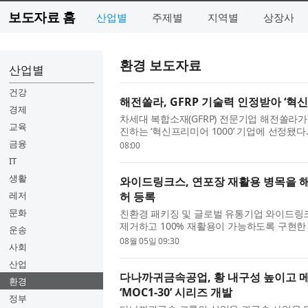
보도자료 홈
산업별
주제별
지역별
상장사
환경 보도자료
산업별
건강
해전쏠라, GFRP 기술력 인정받아 ‘혁신
경제
차세대 복합소재(GFRP) 전문기업 해전쏠라가
교육
진하는 ‘혁신프리미어 1000’ 기업에 선정됐다
이 높은 중소·중견기업을 발굴해 금융 및 정책 
금융
08:00
IT
생활
와이드링크스, 연포장 재활용 병목을 해결
레저
허 등록
문화
친환경 패키징 및 글로벌 유통기업 와이드링
제거하고 100% 재활용이 가능하도록 구현한 
운송
방법 및 상기 필름을 포함하는 포장지’ 특허를
08월 05일 09:30
사회
산업
다나까귀금속공업, 황 내구성 높이고 메
환경
‘MOC1-30’ 시리즈 개발
정부