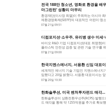
전국 188만 청소년, 영화로 환경을 배
마그린틴’ 성황리 마무리
환경재단(이사장 최열)이 주최하는 아시아 최대
제환경영화제(SIEFF)’의 대표적인 어린이·
인 관심 속에 성황리 마무리됐다. 올해 ‘시네마
07월 21일 09:51
디컴포지션·소우주, 유리병 생수 미세
바이오 R&D 기업 디컴포지션(대표 최명현)
플라스틱 안전성 검증 및 관련 기술 연구를 
은 광화학 바이오센서를 기반으로 미세플라스틱
07월 21일 09:00
한국지멘스에너지, 서용환 신임 대표이
세계적인 에너지 기술 기업인 지멘스에너지가
임했다고 20일 밝혔다. 서용환 대표이사는
사의 성장 전략을 주도할 예정이다. 이와 함께 고
07월 20일 10:30
한화솔루션, 미국 벤처투자펀드 매각…
한화솔루션이 상환전환우선주(RCPS) 발행으로
드 매각을 통해 약 1255억원을 추가로 확