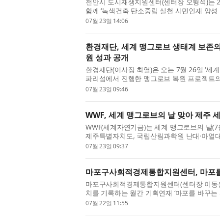
천안시 도시재생지원센터(센터장 오형석)는 22
함께 ‘녹색건축 탄소중립 실천 시민인재 양성 
체결하고 유관기관 간담회를 개최했다고 밝혔다.
07월 23일 14:06
환경재단, 세계 맹그로브 생태계 보존의
원 성과 공개
환경재단(이사장 최열)은 오는 7월 26일 ‘
파리섬에서 진행한 맹그로브 복원 프로젝트의 
의 날’은 맹그로브 생태계의 중요성을 알리고, 
07월 23일 09:46
WWF, 세계 맹그로브의 날 맞아 제주
WWF(세계자연기금)는 세계 맹그로브의 날(7월
제주특별자치도, 국립산림과학원 난대·아열
을 위한 네트워크를 구축하고 다자간 협력을 본
07월 23일 09:37
마포구사회적경제통합지원센터, 마포를 
마포구사회적경제통합지원센터(센터장 이동은)
치를 기록하는 월간 기획연재 ‘마포를 바꾸는
하는 민트협동조합(이사장 박신연숙)을 소개했다
07월 22일 11:55