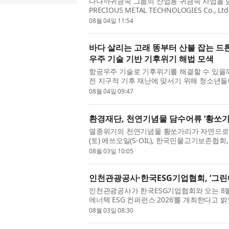
다나까귀금속 그룹의 산업용 귀금속 사업을 
PRECIOUS METAL TECHNOLOGIES Co.
코이치로, 이하 TANAKA)이 황(S) 내구성
08월 04일 11:54
산화...
바다 살리는 고래 똥부터 산불 잡는 드
우주 기술 기반 기후위기 해법 모색
항공우주 기술로 기후위기를 해결할 수 있을까.
전 지구적 기후 재난에 맞서기 위해 청소년들이
사장 최열)은 지난 7월 27일부터 29일까지 도
08월 04일 09:47
환경재단, 천연기념물 담수어류 ‘황쏘가리
멸종위기의 천연기념물 황쏘가리가 자연으로 돌
(토) 에쓰오일(S-OIL), 한국민물고기보존협
에서 천연기념물 ‘한강의 황쏘가리’ 복원을 위한
08월 03일 10:05
인천관광공사·한국ESG기업협회, ‘그린에너
인천관광공사가 한국ESG기업협회와 오는 8월
에너텍 ESG 컨퍼런스 2026’를 개최한다고
인천관광공사와 한국ESG기업협회가 공동 주관
08월 03일 08:30