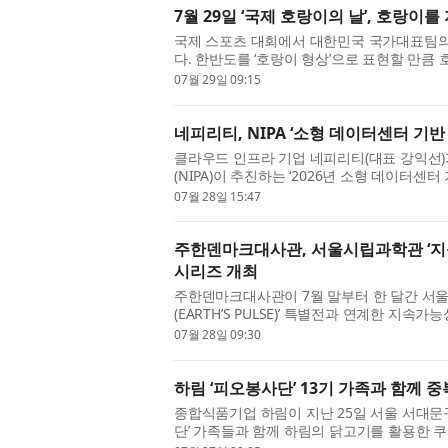
7월 29일 ‘국제 호랑이의 날’, 호랑이
국제 스포츠 대회에서 대한민국 국가대표팀의
다. 한반도를 ‘호랑이 형상’으로 표현할 만큼
숙한 존재였다. 설화와 민담 속에서는 용맹함과
07월 29일 09:15
네피리티, NIPA ‘소형 데이터센터 기반
클라우드 인프라 기업 네피리티(대표 강익
(NIPA)이 추진하는 ‘2026년 소형 데이터센
관으로 최종 선정됐다고 밝혔다. 전국 10개 
07월 28일 15:47
주한덴마크대사관, 서울시립과학관 ‘지
시리즈 개최
주한덴마크대사관이 7월 말부터 한 달간 서
(EARTH’S PULSE)’ 특별전과 연계한 지속
관이 협력 기관으로 참여한 전시로, 대사관은 
07월 28일 09:30
하림 ‘피오봉사단’ 13기 가족과 함께 
종합식품기업 하림이 지난 25일 서울 서대문
단’ 가족들과 함께 하림의 닭고기를 활용한 