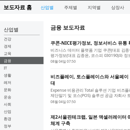
보도자료 홈
산업별
주제별
지역별
상장사
금융 보도자료
산업별
건강
쿠콘-NICE평가정보, 정보서비스 유통 
경제
비즈니스 데이터 플랫폼 기업 쿠콘(대표 김종현,
교육
평가정보(대표 김종윤, 코스피 030190)와 
굴을 위한 전략적 업무협약(MOU)을 체결했다고 
금융
08월 04일 07:50
IT
생활
비즈플레이, 토스플레이스와 서울페이 Q
레저
대
문화
Expense 비용관리 Total 솔루션 기업 
제단말기 및 포스(POS) 솔루션 공급 자회사
운송
권 결제 서비스 활성화 및 기업 비용관리 사업 
08월 04일 07:50
사회
산업
제2서울핀테크랩, 일본 액셀러레이터 01
환경
체계 구축
정부