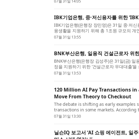
향한 사명감과 진심을 원동력으로 성장해 온 기
07월 31일 14:05
IBK기업은행, 중·저신용자를 위한 ‘IB
IBK기업은행(은행장 장민영)은 31일 중·
융생활을 지원하기 위해 총 1조원 규모의 개인
출시했다고 밝혔다. 이번 상품은 개인신용평점(CB
07월 31일 13:55
BNK부산은행, 일용직 건설근로자 위한
BNK부산은행(은행장 김성주)은 31일(금) 
정을 지원하기 위한 ‘건설근로자 우대대출’을 
BNK금융그룹과 건설근로자공제회, 민주노총 
07월 31일 13:53
120 Million AI Pay Transactions in
Move From Theory to Checkout
The debate is shifting as early examples
transactions in some markets. According t
consumer intelligence company, its glob
07월 31일 13:30
East Meets West...
닐슨IQ 보고서 ‘AI 쇼핑 에이전트, 일주