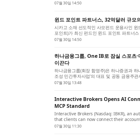
or the “Fund”). Fund XI was oversubscribe
07월 30일 14:50
윈드 포인트 파트너스, 32억달러 규모의
시카고 소재 선도적인 사모펀드 운용사인 윈드 포인트
포인트)가 최신 펀드인 윈드 포인트 파트너스 X
발표했다. 펀드 XI는 최대 모집 한도액(hard 
07월 30일 14:50
하나금융그룹, One IB로 잠실 스포츠
이끈다
하나금융그룹(회장 함영주)은 하나증권과 하나은
조성 민간투자사업’의 대표 및 공동 금융주
(PF)을 추진한다고 30일 밝혔다. 서울시와 
07월 30일 13:48
Interactive Brokers Opens AI Conne
MCP Standard
Interactive Brokers (Nasdaq: IBKR), an a
that clients can now connect their account
Previously limited to the certified marketp
07월 30일 11:30