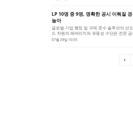
soluti...
LP 10명 중 9명, 명확한 공시 이뤄질
높아
글로벌 기업 행정 및 규제 준수 솔루션의 선도
드 차원의 레버리지와 유동성 수단은 전문 금
리 잡았다. 조사 결과, 유한책임투자자(LP)는 
07월 29일 10:55
‹