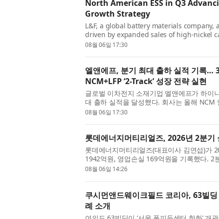
North American ESS in Q3 Advanci
Growth Strategy
L&F, a global battery materials company,
driven by expanded sales of high-nickel 
annual NCM shipments to significantly surpa
08월 06일 17:30
엘앤에프, 분기 최대 출하 실적 기록… 3
NCM+LFP ‘2-Track’ 성장 전략 실현
글로벌 이차전지 소재기업 엘앤에프가 하이니
대 출하 실적을 달성했다. 회사는 올해 NCM
로 전망했으며, 3분기부터는 북미 ESS향 LFP 
08월 06일 17:30
롯데에너지머티리얼즈, 2026년 2분기
롯데에너지머티리얼즈(대표이사 김연섭)가 20
1942억원, 영업손실 169억원을 기록했다. 
장 큰 개선 포인트다. 부채비율은 31.5%, 차
08월 06일 14:26
쿠시먼앤드웨이크필드 코리아, 63빌딩 
례 소개
여의도 63빌딩이 ‘서울 퐁피두센터 한화’ 개