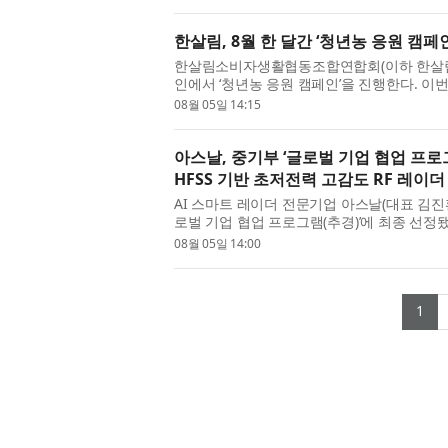
한살림, 8월 한 달간 ‘청년농 응원 캠페
한살림소비자생활협동조합연합회(이하 한살림)
인에서 ‘청년농 응원 캠페인’을 진행한다. 이
로, 소비자와 청년농부가 직접 만나 교류하며
08월 05일 14:15
아스날, 중기부 ‘글로벌 기업 협업 프로그
HFSS 기반 초저전력 고감도 RF 레이더
AI 스마트 레이더 전문기업 아스날(대표 김진
로벌 기업 협업 프로그램(추경)’에 최종 선정
내 유망 스타트업이 세계적인 기술 기업과 협력
08월 05일 14:00
(c
1