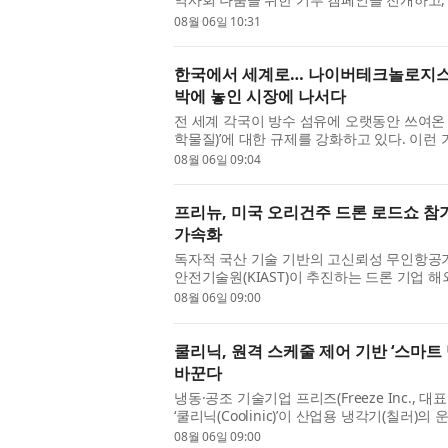
을 진행했다고 밝혔다. 이번 캠페인은 엘앤에프
08월 06일 10:31
한국에서 세계로… 나이버테크놀로지스, P
박에 놓인 시장에 나서다
전 세계 각국이 방수 섬유에 오랫동안 쓰여온 
학물질)’에 대한 규제를 강화하고 있다. 이런
Technologies Pte. Ltd.)가 성능 저하 없이
08월 06일 09:04
프리뉴, 미국 오리건주 드론 로드쇼 참가
가속화
독자적 국산 기술 기반의 고신뢰성 무인항공
안전기술원(KIAST)이 추진하는 드론 기업 
(Oregon)주 드론 로드쇼’에 참가해 북미 시장
08월 06일 09:00
쿨리닉, 원격 스케줄 제어 기반 ‘스마트
바꾼다
냉동·공조 기술기업 프리즈(Freeze Inc.,
‘쿨리닉(Coolinic)’이 산업용 냉각기(칠러
에 따라 원격으로 자동 운전할 수 있는 ‘스마트
08월 06일 09:00