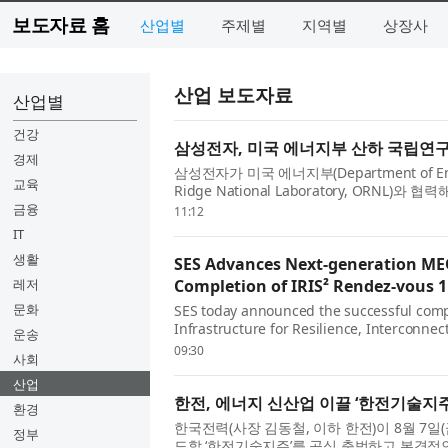
보도자료 홈
산업별
주제별
지역별
상장사
산업 보도자료
산업별
건강
삼성전자, 미국 에너지부 산하 국립연구
경제
삼성전자가 미국 에너지부(Department of E
교육
Ridge National Laboratory, ORNL
과제명은 ‘한랭지용 증기압축식 난방과 멀티 솔루션 개발
금융
11:12
IT
생활
SES Advances Next-generation MEO
레저
Completion of IRIS² Rendez-vous 1
문화
SES today announced the successful comp
Infrastructure for Resilience, Interconnecti
운송
programme, marking a key milestone in 
09:30
사회
reinf...
산업
한전, 에너지 신산업 이끌 ‘한전기술지주
환경
한국전력(사장 김동철, 이하 한전)이 8월 7
정부
도할 ‘한전기술지주’를 공식 출범하고 본격적