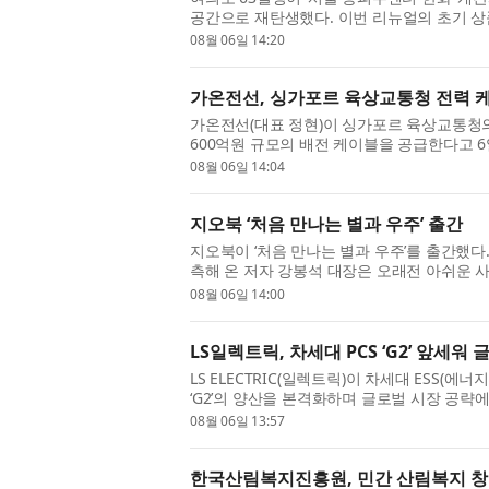
공간으로 재탄생했다. 이번 리뉴얼의 초기 상
웨이크필드 코리아(Cushman & Wakefield 
08월 06일 14:20
가온전선, 싱가포르 육상교통청 전력 케
가온전선(대표 정현)이 싱가포르 육상교통청의
600억원 규모의 배전 케이블을 공급한다고 
등록 후 첫 수주를 확보하며, 향후 MRT를 비
08월 06일 14:04
지오북 ‘처음 만나는 별과 우주’ 출간
지오북이 ‘처음 만나는 별과 우주’를 출간했다
측해 온 저자 강봉석 대장은 오래전 아쉬운 
로 별을 직접 보고도 기대만큼 감동하지 못하
08월 06일 14:00
LS일렉트릭, 차세대 PCS ‘G2’ 앞세워
LS ELECTRIC(일렉트릭)이 차세대 ESS(에
‘G2’의 양산을 본격화하며 글로벌 시장 공략에
안사업장 DC팩토리에서 구자균 회장을 비롯한 
08월 06일 13:57
한국산림복지진흥원, 민간 산림복지 창업·성