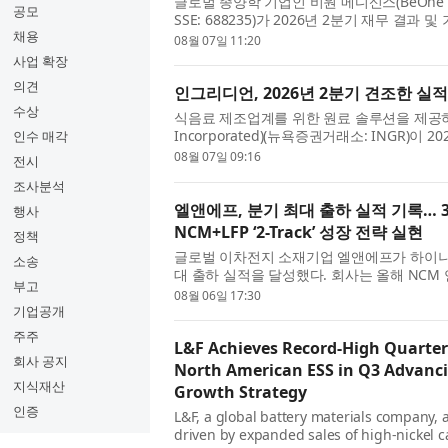
글로벌 종양학 기업인 비원 메디신스(BeOne Medic
공모
SSE: 688235)가 2026년 2분기 재무 
채용
겸 회장 겸 CEO인 존 V. 오일러(John V. Oy
08월 07일 11:20
사업 확장
의견
인그리디언, 2026년 2분기 견조한 실
수상
식음료 제조업계를 위한 원료 솔루션을 제공하는
Incorporated)(뉴욕증권거래소: INGR)
인수 매각
겸 사장, 최고경영자(CEO)인 짐 잘리(Jim Zal
08월 07일 09:16
전시
조사분석
엘앤에프, 분기 최대 출하 실적 기록… 3
행사
NCM+LFP ‘2-Track’ 성장 전략 실현
정책
글로벌 이차전지 소재기업 엘앤에프가 하이니
소송
대 출하 실적을 달성했다. 회사는 올해 NCM
부고
로 전망했으며, 3분기부터는 북미 ESS향 LFP 
08월 06일 17:30
기업공개
주주
L&F Achieves Record-High Quarter
회사 공지
North American ESS in Q3 Advanci
지식재산
Growth Strategy
인증
L&F, a global battery materials company,
driven by expanded sales of high-nickel 