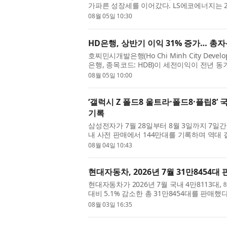
가파른 성장세를 이어갔다. LS에코에너지는 20
원을 기록했다고 5일 밝혔다. 지난해 상반기 대비 
08월 05일 10:30
HD은행, 상반기 이익 31% 증가… 총자
호찌민시개발은행(Ho Chi Minh City Developme
은행, 종목코드: HDB)이 세전이익이 전년 동기
만달러)을 기록하는 등 견조한 실적을 거뒀다. H
08월 05일 10:00
‘갤럭시 Z 폴드8 울트라·폴드8·플립8’ 
기록
삼성전자가 7월 28일부터 8월 3일까지 7일간 
내 사전 판매에서 144만대를 기록하며 역대
144만대는 역대 갤럭시 스마트폰 사전 판매 중 
08월 04일 10:43
현대자동차, 2026년 7월 31만8454대
현대자동차가 2026년 7월 국내 4만8113대,
대비 5.1% 감소한 총 31만8454대를 판매
14.4% 감소했으며, 해외 판매는 3.2% 감소한
08월 03일 16:35