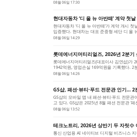
annual NCM shipments to significantly surpa
08월 06일 17:30
현대자동차 ‘디 올 뉴 아반떼’ 계약 첫날
현대자동차 ‘디 올 뉴 아반떼’가 계약 개시 
입증했다. 현대차는 대표 준중형 세단 디 올 뉴
약을 기록했다고 6일 밝혔다. 이는 2020년 4
08월 06일 14:29
롯데에너지머티리얼즈, 2026년 2분기
롯데에너지머티리얼즈(대표이사 김연섭)가 20
1942억원, 영업손실 169억원을 기록했다. 
장 큰 개선 포인트다. 부채비율은 31.5%, 차
08월 06일 14:26
GS샵, 패션·뷰티·푸드 전문관 인기… 2
GS샵의 모바일 앱 내 패션·뷰티·푸드 전문
고 있다. GS샵은 2025년 8월 패션 전문관 ‘
문관 ‘뷰티#(샵)’과 식품 전문관 ‘맛있는 발견’
08월 06일 13:52
테크노트리, 2026년 상반기 두 자릿수
통신 산업용 AI 네이티브 디지털 비즈니스 지