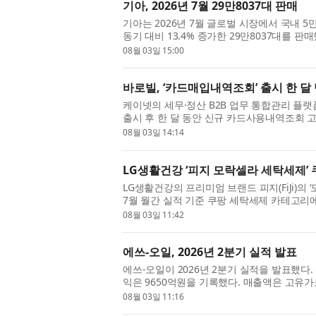
기아, 2026년 7월 29만8037대 판매
기아는 2026년 7월 글로벌 시장에서 국내 5만4
동기 대비 13.4% 증가한 29만8037대를 판
비교해 국내는 21.3% 증가하고 해외는 11.6%
08월 03일 15:00
바로빌, ‘카드매입내역조회’ 출시 한 달 
케이넷의 세무·정산 B2B 업무 통합관리 플랫
출시 후 한 달 동안 신규 카드사용내역조회 고객
혔다. 이번 카드매입내역조회는 기존 카드사용내
08월 03일 14:14
LG생활건강 ‘피지 모락셀라 세탁세제’ 
LG생활건강의 프리미엄 브랜드 피지(FiJi)의 
7월 월간 실적 기준 쿠팡 세탁세제 카테고리
했다. 피지 모락셀라 세탁세제 코튼향 2.1L는 20
08월 03일 11:42
에쓰-오일, 2026년 2분기 실적 발표
에쓰-오일이 2026년 2분기 실적을 발표했다. 
익은 9650억원을 기록했다. 매출액은 고유
정유부문 영업이익이 정제마진 강세에도 불구하
08월 03일 11:16