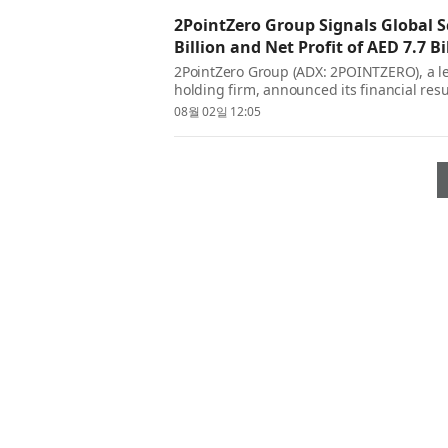
2PointZero Group Signals Global S
Billion and Net Profit of AED 7.7 Bi
2PointZero Group (ADX: 2POINTZERO), a 
holding firm, announced its financial resul
revenue of AED 21.9 billion and delivering 
08월 02일 12:05
rob...