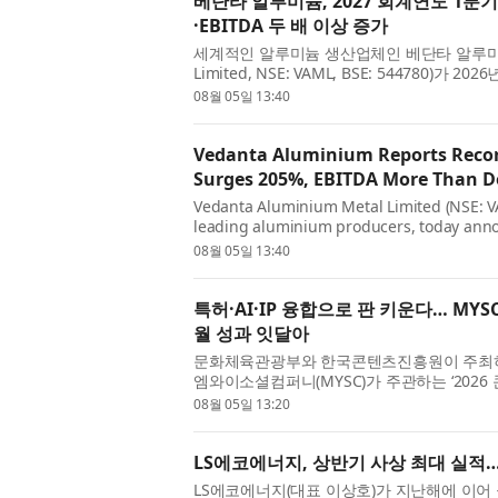
베단타 알루미늄, 2027 회계연도 1분기
·EBITDA 두 배 이상 증가
세계적인 알루미늄 생산업체인 베단타 알루미늄 메탈
Limited, NSE: VAML, BSE: 544780)
발표했다. 이번 실적은 인적분할 이후 독립 상
08월 05일 13:40
Vedanta Aluminium Reports Recor
Surges 205%, EBITDA More Than D
Vedanta Aluminium Metal Limited (NSE: VA
leading aluminium producers, today annou
quarter ended June 30, 2026, marking a s
08월 05일 13:40
company followi...
특허·AI·IP 융합으로 판 키운다… MYSC ‘
월 성과 잇달아
문화체육관광부와 한국콘텐츠진흥원이 주최
엠와이소셜컴퍼니(MYSC)가 주관하는 ‘2026
EMA Content GROW+’ 참여 기업들이 올 
08월 05일 13:20
LS에코에너지, 상반기 사상 최대 실적…
LS에코에너지(대표 이상호)가 지난해에 이어