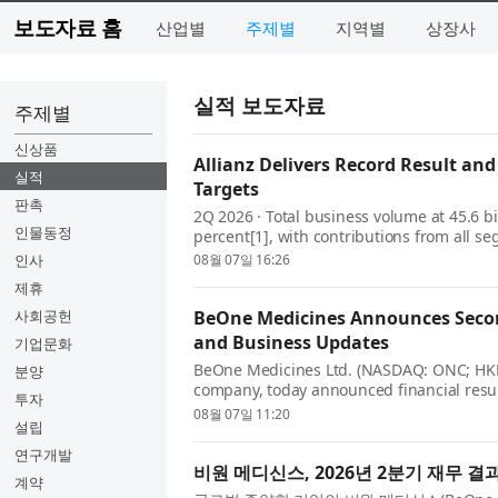
보도자료 홈
산업별
주제별
지역별
상장사
실적 보도자료
주제별
신상품
Allianz Delivers Record Result and 
실적
Targets
판촉
2Q 2026 · Total business volume at 45.6 bi
인물동정
percent[1], with contributions from all 
excellent growth. · Operating profit rises 1
인사
08월 07일 16:26
e...
제휴
사회공헌
BeOne Medicines Announces Secon
and Business Updates
기업문화
BeOne Medicines Ltd. (NASDAQ: ONC; HKEX
분양
company, today announced financial resu
투자
quarter of 2026. John V. Oyler, Co-Founde
08월 07일 11:20
설립
str...
연구개발
비원 메디신스, 2026년 2분기 재무 
계약