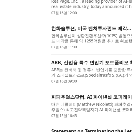
RealPage, Inc. , a leading provider of AI-
real estate industry, today announced it h
real estate data intelligence company trust
07월 16일 12:00
한화솔루션, 미국 벤처투자펀드 매각…
한화솔루션이 상환전환우선주(RCPS) 발행으로
드 매각을 통해 약 1255억원을 추가로 확
고, 신용평가사들은 이를 반영해 올해 6월 정
07월 16일 11:09
ABB, 산업용 특수 변압기 포트폴리오
ABB는 컨버터 및 정류기 변압기를 포함한 특
의 스페셜트라스포(Specialtrasfo S.p.
탈리아 내 3개의 생산시설과 130명 이상의 임
07월 16일 09:00
퍼페추얼스닷컴, AI 파이낸셜 코퍼레이
매슈 니콜레티(Matthew Nicoletti) 퍼페추얼
추얼스) 최고전략책임자가 AI 파이낸셜 코퍼레이션(A
던 거래에 관한 성명을 발표했다. 그는 “퍼페추
07월 15일 16:45
Statement on Terminating the Lett