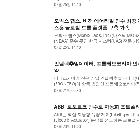
American-built, National Defense Author
07월 26일 14:10
aer...
모빅스 랩스, 비전 에어리얼 인수 최종 
스용 글로벌 드론 플랫폼 구축 가속
모빅스 랩스(Mobix Labs, Inc) (나스닥
(NDAA) 준수 무인 항공 시스템(UAS) 전문 기업 비
는 최종 계약을 체결했다고 발표했다. 이번 최
07월 26일 14:10
인텔렉추얼데이터, 프론테오코리아 인수… 
약
이디스커버리 전문 기업 인텔렉추얼데이터(대
(FRONTEO)의 한국 법인인 프론테오코리아(FR
텔렉추얼데이터는 주식양수도계약(SPA)을 통
07월 21일 09:30
자...
ABB, 로토르크 인수로 자동화 포트폴
ABB는 핵심 지능형 유량 제어(Intelligent 
(Electric Actuator) 분야를 선도하는 글로
행 예정 주식 전량을 현금으로 인수하는 조건에
07월 20일 11:00