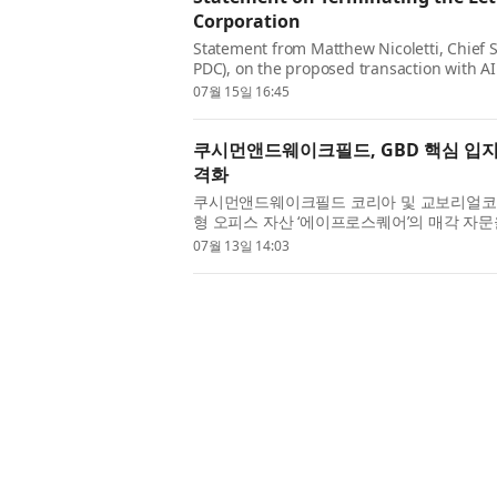
Corporation
Statement from Matthew Nicoletti, Chief S
PDC), on the proposed transaction with AI
decided not to further pursue the acquisiti
07월 15일 16:45
쿠시먼앤드웨이크필드, GBD 핵심 입지
격화
쿠시먼앤드웨이크필드 코리아 및 교보리얼코 
형 오피스 자산 ‘에이프로스퀘어’의 매각 자
희소한 규모의 오피스 자산으로, 안정적인 임대수익
07월 13일 14:03