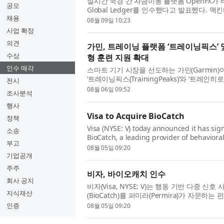
실시간 국경 간 자금이동 플랫폼 OpenFX가 타일
공모
Global Ledger를 인수했다고 발표했다. 
채용
보유하고 기업가치가 7억달러 이상으로 평가된 
08월 09일 10:23
사업 확장
의견
가민, 트레이닝 플랫폼 ‘트레이닝픽스’ 
수상
형 훈련 지원 확대
인수 매각
스마트 기기 시장을 선도하는 가민(Garmin
‘트레이닝픽스(TrainingPeaks)’와 ‘트레인히로
전시
은 피트니스 및 웰니스 생태계 전반에 새로운 
08월 06일 09:52
조사분석
행사
Visa to Acquire BioCatch
정책
Visa (NYSE: V) today announced it has sig
소송
BioCatch, a leading provider of behavioral-
부고
funds advised by Permira and other shareho
08월 05일 09:20
기업공개
주주
비자, 바이오캐치 인수
회사 공지
비자(Visa, NYSE: V)는 행동 기반 다중
지식재산
(BioCatch)를 퍼미라(Permira)가 자문
하기 위한 최종 계약을 체결했다고 발표했다. 
인증
08월 05일 09:20