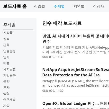
보도자료 홈
산업별
주제별
지역별
상장사
인수 매각 보도자료
주제별
신상품
넷앱, AI 시대의 사이버 복원력 및 
실적
인수
판촉
인텔리전트 데이터 인프라 기업 넷앱(NetApp®,
인물동정
마이그레이션 분야의 선도 기업인 젯스트림 소프트웨
발표했다. 기업 고객들은 핵심 애플리케이션 다수
인사
08월 09일 14:30
제휴
사회공헌
NetApp Acquires JetStream Softwa
Data Protection for the AI Era
기업문화
NetApp® (NASDAQ: NTAP), the Intelligent
분양
announced it has acquired JetStream Soft
투자
and migration. Enterprise customers cont
08월 09일 14:30
설립
most cri...
연구개발
OpenFX, Global Ledger 인수…
계약