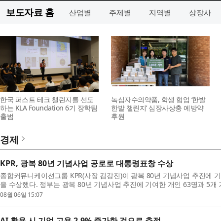
보도자료 홈
산업별
주제별
지역별
상장사
한국 퍼스트 테크 챌린지를 선도
녹십자수의약품, 학생 협업 ‘한발
하는 KLA Foundation 6기 장학팀
한발 챌린지’ 심장사상충 예방약
출범
후원
경제
KPR, 광복 80년 기념사업 공로로 대통령표창 수상
종합커뮤니케이션그룹 KPR(사장 김강진)이 광복 80년 기념사업 추진에
을 수상했다. 정부는 광복 80년 기념사업 추진에 기여한 개인 63명과 5개 
KPR은 수상 기관 가운...
08월 06일 15:07
AI 활용 시 기업 고용 2.9% 증가한 것으로 추정