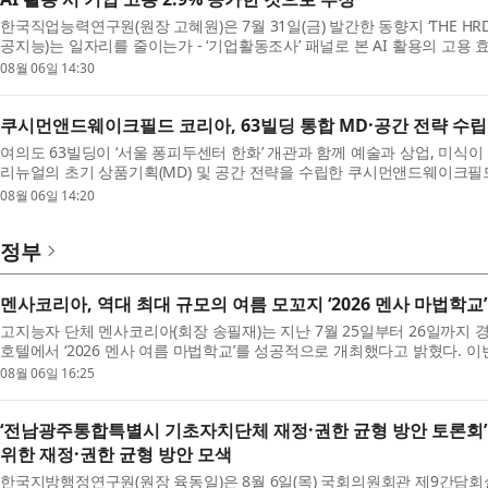
한국직업능력연구원(원장 고혜원)은 7월 31일(금) 발간한 동향지 ‘THE HRD R
공지능)는 일자리를 줄이는가 - ‘기업활동조사’ 패널로 본 AI 활용의 고용 효
석했다. ※ 이번 분...
08월 06일 14:30
쿠시먼앤드웨이크필드 코리아, 63빌딩 통합 MD·공간 전략 수립
여의도 63빌딩이 ‘서울 퐁피두센터 한화’ 개관과 함께 예술과 상업, 미
리뉴얼의 초기 상품기획(MD) 및 공간 전략을 수립한 쿠시먼앤드웨이크필드 코리아(
설팅 당시의 설계 원칙과 ...
08월 06일 14:20
정부
멘사코리아, 역대 최대 규모의 여름 모꼬지 ‘2026 멘사 마법학교’
고지능자 단체 멘사코리아(회장 송필재)는 지난 7월 25일부터 26일까지
호텔에서 ‘2026 멘사 여름 마법학교’를 성공적으로 개최했다고 밝혔다. 이
참여해 여름 행사 기준...
08월 06일 16:25
‘전남광주통합특별시 기초자치단체 재정·권한 균형 방안 토론회
위한 재정·권한 균형 방안 모색
한국지방행정연구원(원장 육동일)은 8월 6일(목) 국회의원회관 제9간담