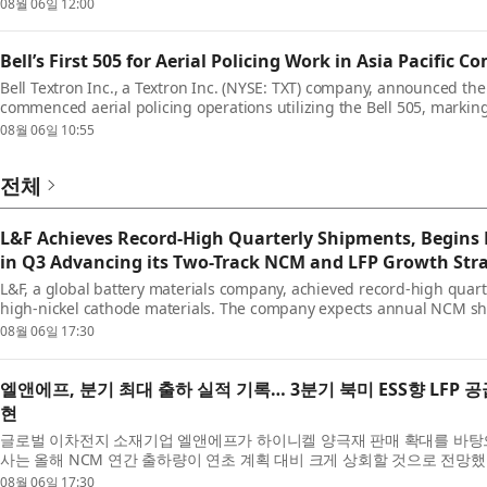
08월 06일 12:00
Bell’s First 505 for Aerial Policing Work in Asia Pacific
Bell Textron Inc., a Textron Inc. (NYSE: TXT) company, announced the A
commenced aerial policing operations utilizing the Bell 505, markin
Asia-Pacific region. A ceremon...
08월 06일 10:55
전체
L&F Achieves Record-High Quarterly Shipments, Begins 
in Q3 Advancing its Two-Track NCM and LFP Growth Str
L&F, a global battery materials company, achieved record-high quar
high-nickel cathode materials. The company expects annual NCM shipm
plan and will accelerate its...
08월 06일 17:30
엘앤에프, 분기 최대 출하 실적 기록… 3분기 북미 ESS향 LFP 공급 착
현
글로벌 이차전지 소재기업 엘앤에프가 하이니켈 양극재 판매 확대를 바탕으
사는 올해 NCM 연간 출하량이 연초 계획 대비 크게 상회할 것으로 전망했으
도 시작하며 NCM과 LFP를...
08월 06일 17:30