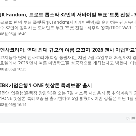
JK Fandom, 트로트 톱스타 32인의 서바이벌 투표 ‘트롯 전쟁 -
글로벌 팬덤 투표 플랫폼 ‘JK Fandom(제이케이팬덤)’을 운영하는 팬커
수 32인이 참여하는 토너먼트 투표 ‘트롯 전쟁 - 최후의 왕좌(TROT WAR : T
번 캠페인에는 김용빈, 손...
08월 06일 16:40
멘사코리아, 역대 최대 규모의 여름 모꼬지 ‘2026 멘사 마법학교’
고지능자 단체 멘사코리아(회장 송필재)는 지난 7월 25일부터 26일까지
호텔에서 ‘2026 멘사 여름 마법학교’를 성공적으로 개최했다고 밝혔다. 이
참여해 여름 행사 기준...
08월 06일 16:25
IBK기업은행 ‘i-ONE 햇살론 특례보증’ 출시
IBK기업은행(은행장 장민영)은 오는 7일 저소득·저신용자 등 취약계층의 
‘i-ONE 햇살론 특례보증’을 출시한다고 6일 밝혔다. 이번 상품은 지난 1월
이은 비대면 전용 ...
08월 06일 16:14
더보