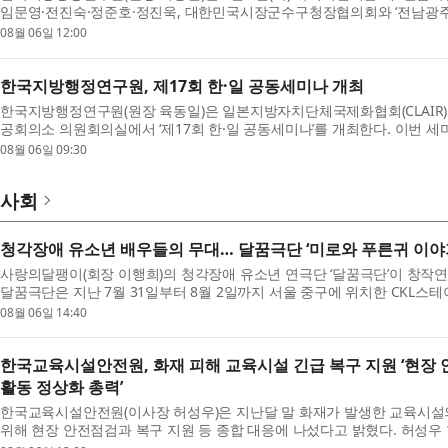
임문영·전진숙·정준호·정진욱, 대한민국시장군수구청장협의회와 ‘전남광
토론회’를 개최했다. 한...
08월 06일 12:00
한국지방행정연구원, 제17회 한·일 공동세미나 개최
한국지방행정연구원(원장 육동일)은 일본지방자치단체국제화협회(CLAIR)와 
공회의소 의원회의실에서 ‘제17회 한·일 공동세미나’를 개최한다. 이번 세
와 지역 활성화’를 주...
08월 06일 09:30
사회
청각장애 유소년 배우들의 무대… 달꿈극단 ‘미로와 푸른귀 이야기
사랑의달팽이(회장 이행희)의 청각장애 유소년 연극단 ‘달꿈극단’이 창작연
달꿈극단은 지난 7월 31일부터 8월 2일까지 서울 중구에 위치한 CKL스테
했다. 이번 공연은 회...
08월 06일 14:40
한국교육시설안전원, 화재 피해 교육시설 긴급 복구 지원 ‘현장
활동 정상화 총력’
한국교육시설안전원(이사장 허성우)은 지난달 말 화재가 발생한 교육시설
위해 현장 안전점검과 복구 지원 등 종합 대응에 나섰다고 밝혔다. 허성우
육시설을 직접 방문해 ...