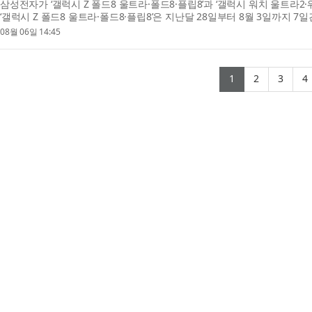
삼성전자가 ‘갤럭시 Z 폴드8 울트라·폴드8·플립8’과 ‘갤럭시 워치 울트라2
‘갤럭시 Z 폴드8 울트라·폴드8·플립8’은 지난달 28일부터 8월 3일까지 
기록인 144만 대 판...
08월 06일 14:45
(current)
(current
(cur
1
2
3
4