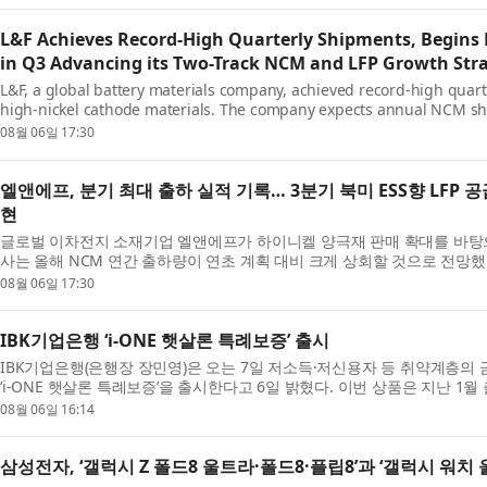
L&F Achieves Record-High Quarterly Shipments, Begins 
in Q3 Advancing its Two-Track NCM and LFP Growth Str
L&F, a global battery materials company, achieved record-high quar
high-nickel cathode materials. The company expects annual NCM shipm
plan and will accelerate its...
08월 06일 17:30
엘앤에프, 분기 최대 출하 실적 기록… 3분기 북미 ESS향 LFP 공급 착
현
글로벌 이차전지 소재기업 엘앤에프가 하이니켈 양극재 판매 확대를 바탕으
사는 올해 NCM 연간 출하량이 연초 계획 대비 크게 상회할 것으로 전망했으
도 시작하며 NCM과 LFP를...
08월 06일 17:30
IBK기업은행 ‘i-ONE 햇살론 특례보증’ 출시
IBK기업은행(은행장 장민영)은 오는 7일 저소득·저신용자 등 취약계층의 
‘i-ONE 햇살론 특례보증’을 출시한다고 6일 밝혔다. 이번 상품은 지난 1월
이은 비대면 전용 ...
08월 06일 16:14
삼성전자, ‘갤럭시 Z 폴드8 울트라·폴드8·플립8’과 ‘갤럭시 워치 