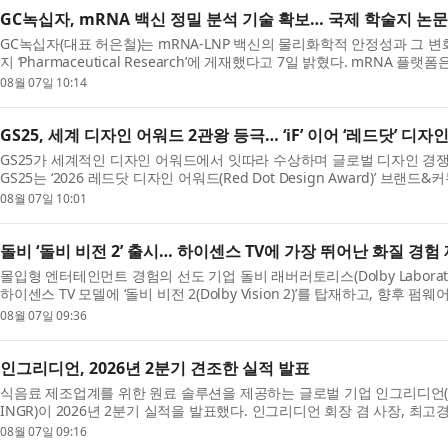
GC녹십자, mRNA 백신 정밀 분석 기술 확보… 국제 학술지 논문
GC녹십자(대표 허은철)는 mRNA-LNP 백신의 물리화학적 안정성과 그 변
지 ‘Pharmaceutical Research’에 게재했다고 7일 밝혔다. mRNA
한 혁신적 모달리티(Modality)...
08월 07일 10:14
GS25, 세계 디자인 어워드 2관왕 등극… ‘iF’ 이어 ‘레드닷’ 디
GS25가 세계적인 디자인 어워드에서 잇따라 수상하며 글로벌 디자인 경
GS25는 ‘2026 레드닷 디자인 어워드(Red Dot Design Award)’ 
혔다. 이번 수상으로 GS25...
08월 07일 10:01
돌비 ‘돌비 비전 2’ 출시… 하이센스 TV에 가장 뛰어난 화질 경험
몰입형 엔터테인먼트 경험의 선도 기업 돌비 래버러토리스(Dolby Laborator
하이센스 TV 모델에 ‘돌비 비전 2(Dolby Vision 2)’를 탑재하고, 향
계획이라고 밝혔다....
08월 07일 09:36
인그리디언, 2026년 2분기 견조한 실적 발표
식음료 제조업계를 위한 원료 솔루션을 제공하는 글로벌 기업 인그리디언(Ingre
INGR)이 2026년 2분기 실적을 발표했다. 인그리디언 회장 겸 사장, 최고경영자
은 견조한 2분기 실적을 ...
08월 07일 09:16