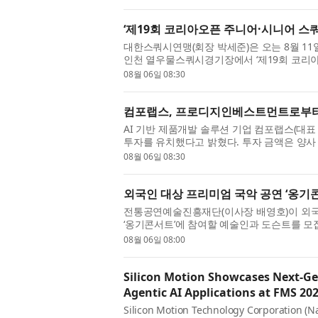
‘제19회 코리아오픈 주니어·시니어 스
대한스쿼시연맹(회장 박세준)은 오는 8월 11
인천 열우물스쿼시경기장에서 ‘제19회 코리아
개최한다. 이번 대회의 시니어 부문은 8월 11일부
08월 06일 08:30
컴포랩스, 프로디지인베스트먼트로부터
AI 기반 제품개발 솔루션 기업 컴포랩스(
투자를 유치했다고 밝혔다. 투자 금액은 양사 
컴포랩스는 인체 데이터 제공 솔루션 ‘사이즈랩(siz
08월 06일 08:30
외국인 대상 프리미엄 국악 공연 ‘옹기
전통공연예술진흥재단(이사장 배영호)이 외국
‘옹기콘서트’에 참여할 예술인과 도슨트를 모
에서 열리는 외국인 대상 해설이 있는 국악 공
08월 06일 08:00
Silicon Motion Showcases Next-Ge
Agentic AI Applications at FMS 20
Silicon Motion Technology Corporation (Na