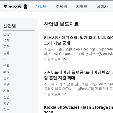
보도자료 홈
산업별
주제별
지역별
상장사
산업별 보도자료
산업별
건강
키오시아-샌디스크, 업계 최고 비트 집적
경제
모리 기술 공개
교육
키오시아 홀딩스(Kioxia Holdings Corpo
금융
아(Kioxia Corporation) 와 샌디스크(Sand
리지의 미래 콘퍼런스(Future of Memory and 
IT
08월 06일 09:55
생활
레저
가민, 트레이닝 플랫폼 ‘트레이닝픽스’ 
형 훈련 지원 확대
문화
스마트 기기 시장을 선도하는 가민(Garmin
운송
‘트레이닝픽스(TrainingPeaks)’와 ‘트레인히로
사회
은 피트니스 및 웰니스 생태계 전반에 새로운 
08월 06일 09:52
산업
환경
Kioxia Showcases Flash Storage In
정부
2026