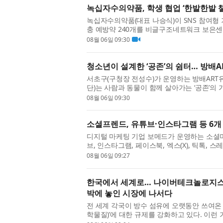
녹십자수의약품, 학생 협업 ‘한발한발 
녹십자수의약품(대표 나승식)이 SNS 참여형 
충 예방약 240개를 비글구조네트워크 보은센
이스튼국제학교 학생 프로젝트 ‘PawfectRxCyc
08월 06일 09:30
청소년이 설계한 ‘공존’의 쉼터… 방배
서초구(구청장 전성수)가 운영하는 방배ART
단)는 사람과 동물이 함께 살아가는 ‘공존’의
‘뚝딱공작소’를 성공적으로 마무리했다. ‘뚝딱
08월 06일 09:30
소셜프렌드, 유튜브·인스타그램 등 6개 
디지털 마케팅 기업 보메드가 운영하는 소셜미디
브, 인스타그램, 페이스북, 엑스(X), 틱톡,
한곳에서 이용할 수 있는 통합 환경을 제공한다고
08월 06일 09:27
한국에서 세계로… 나이버테크놀로지스, P
박에 놓인 시장에 나서다
전 세계 각국이 방수 섬유에 오랫동안 쓰여온 
학물질)’에 대한 규제를 강화하고 있다. 이런