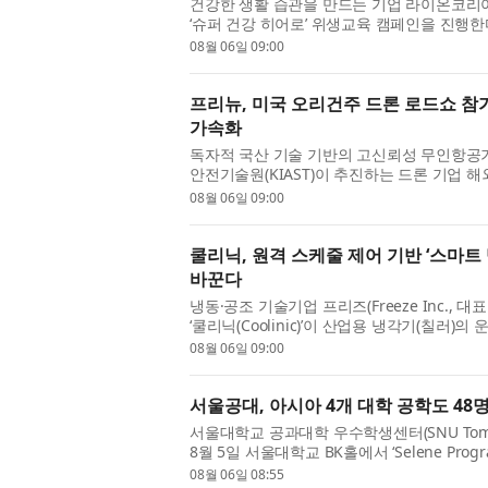
건강한 생활 습관을 만드는 기업 라이온코리
‘슈퍼 건강 히어로’ 위생교육 캠페인을 진행
그램은 라이온코리아와 서대문구보건소, 연세
08월 06일 09:00
프리뉴, 미국 오리건주 드론 로드쇼 참가
가속화
독자적 국산 기술 기반의 고신뢰성 무인항공
안전기술원(KIAST)이 추진하는 드론 기업 
(Oregon)주 드론 로드쇼’에 참가해 북미 시장
08월 06일 09:00
쿨리닉, 원격 스케줄 제어 기반 ‘스마트
바꾼다
냉동·공조 기술기업 프리즈(Freeze Inc.,
‘쿨리닉(Coolinic)’이 산업용 냉각기(칠러
에 따라 원격으로 자동 운전할 수 있는 ‘스마트
08월 06일 09:00
서울공대, 아시아 4개 대학 공학도 48명 참여
서울대학교 공과대학 우수학생센터(SNU Tomorrow
8월 5일 서울대학교 BK홀에서 ‘Selene Pro
는 서울대학교 학생 24명을 비롯해 홍콩과학기술
08월 06일 08:55