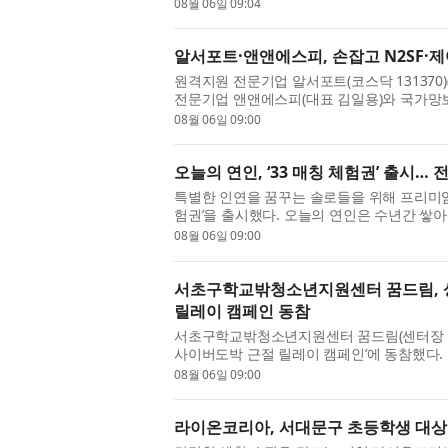
Technologies Pte. Ltd.)가 성능 저하 없이
08월 06일 09:04
알서포트·앤앤에스피, 손잡고 N2SF·
원격지원 전문기업 알서포트(코스닥 131370)
전문기업 앤앤에스피(대표 김일용)와 국가망보
안전한 원격지원 사업모델을 공동 발굴한다고 6
08월 06일 09:00
오늘의 연인, ‘33 매칭 체험권’ 출시
특별한 인연을 꿈꾸는 솔로들을 위해 프리미엄 맞
험권’을 출시했다. 오늘의 연인은 수년간 쌓
반으로 개인의 성향, 가치관, 조건 등을 종합적
08월 06일 09:00
서초구학교밖청소년지원센터 꿈드림, 
릴레이 캠페인 동참
서초구학교밖청소년지원센터 꿈드림(센터장 양
사이버도박 근절 릴레이 캠페인’에 동참했다.
다음 주자로 지목받아 릴레이에 참여하게 됐다.
08월 06일 09:00
라이온코리아, 서대문구 초등학생 대상 