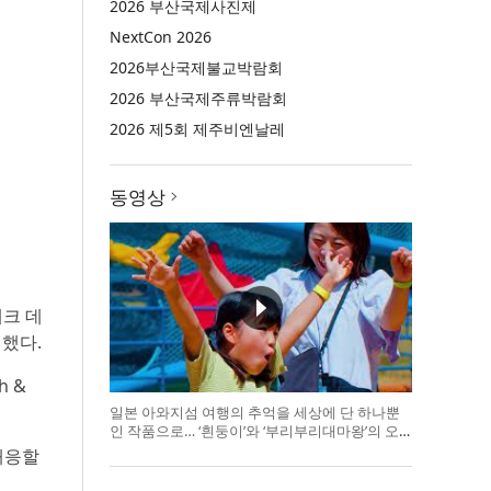
2026 부산국제사진제
NextCon 2026
2026부산국제불교박람회
2026 부산국제주류박람회
2026 제5회 제주비엔날레
동영상
테크 데
개했다.
h &
일본 아와지섬 여행의 추억을 세상에 단 하나뿐
인 작품으로… ‘흰둥이’와 ‘부리부리대마왕’의 오
리지널 도기 색
대응할