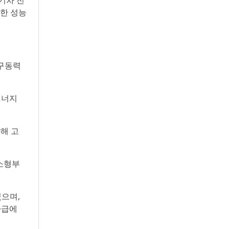
기차 전
한 성능
 구동력
에너지
향해 고
소형부
였으며,
차급에