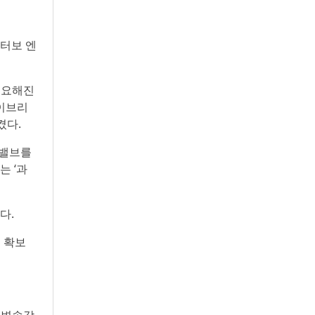
 터보 엔
필요해진
하이브리
켰다.
 밸브를
 ‘과
다.
 확보