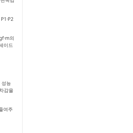
 변속감
1·P2
gf·m의
리세이드
속 성능
승차감을
 줄여주