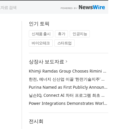
인기 토픽
신제품 출시
휴가
인공지능
바이오테크
스타트업
상장사 보도자료
Khimji Ramdas Group Chooses Rimini Street to Reduce SAP Support Costs, Protect 700+ Customizations and Reinvest Savings in Innovation
한전, 에너지 신산업 이끌 ‘한전기술지주’ 공식 출범
Purina Named as First Publicly Announced NIQ ConnectAI Charter Client
닐슨IQ, Connect AI 차터 프로그램 최초 고객사 ‘퓨리나’ 선정
Power Integrations Demonstrates World’s First 2200 V GaN Technology for Next-Era High-Voltage Power Systems
전시회