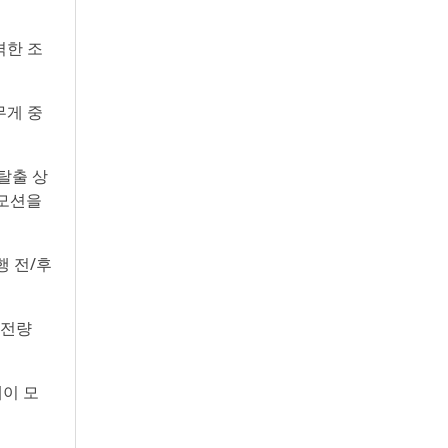
격한 조
무게 중
탈출 상
 모션을
행 전/후
충전량
이 모