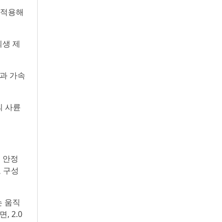
 적용해
 회생 제
능과 가속
의 사륜
행 안정
으로 구성
는 움직
 2.0