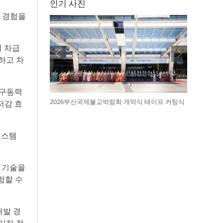
인기 사진
 경험을
어 차급
하고 차
 구동력
2026부산국제불교박람회 개막식 테이프 커팅식
저감 효
시스템
어 기술을
경험할 수
개발 경