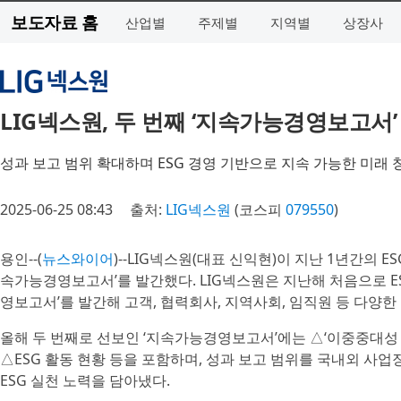
보도자료 홈
산업별
주제별
지역별
상장사
LIG넥스원, 두 번째 ‘지속가능경영보고서’
성과 보고 범위 확대하며 ESG 경영 기반으로 지속 가능한 미래 
2025-06-25 08:43
출처:
LIG넥스원
(코스피
079550
)
용인--(
뉴스와이어
)--LIG넥스원(대표 신익현)이 지난 1년간의 
속가능경영보고서’를 발간했다. LIG넥스원은 지난해 처음으로 E
영보고서’를 발간해 고객, 협력회사, 지역사회, 임직원 등 다양
올해 두 번째로 선보인 ‘지속가능경영보고서’에는 △‘이중중대성 평
△ESG 활동 현황 등을 포함하며, 성과 보고 범위를 국내외 사
ESG 실천 노력을 담아냈다.