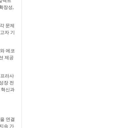
 일렉트
확장성,
각 문제
하고자 기
)와 에코
루션 제공
 프라사
 성장 전
술 혁신과
을 연결
 지속 가