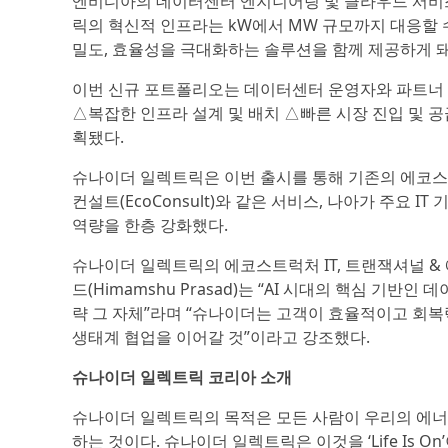
엔비디아의 데이터센터 엔지니어링 및 클라우드 서비스 부
릭의 혁신적 인프라는 kW에서 MW 규모까지 대응할 수 
밀도, 효율성을 극대화하는 솔루션을 함께 제공하게 돼
이번 신규 포트폴리오는 데이터센터 운영자와 파트너 
△복잡한 인프라 설계 및 배치 △빠른 시장 진입 및 
획됐다.
슈나이더 일렉트릭은 이번 출시를 통해 기존의 에코스트
컨설트(EcoConsult)와 같은 서비스, 나아가 주요
역량을 한층 강화했다.
슈나이더 일렉트릭의 에코스트럭처 IT, 트랜잭셔널 &
드(Himamshu Prasad)는 “AI 시대의 핵심 기반
략 그 자체”라며 “슈나이더는 고객이 효율적이고 회복
생태계 협업을 이어갈 것”이라고 강조했다.
슈나이더 일렉트릭 코리아 소개
슈나이더 일렉트릭의 목적은 모든 사람이 우리의 에너
하는 것이다. 슈나이더 일렉트릭은 이것을 ‘Life Is