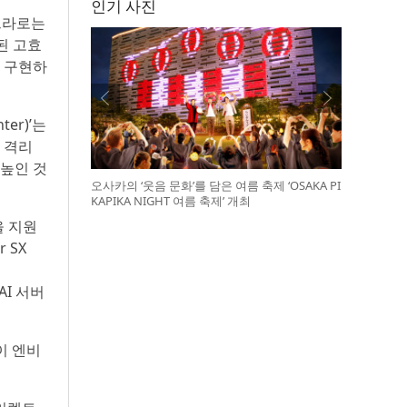
인기 사진
프라로는
된 고효
을 구현하
ter)’는
) 격리
 높인 것
오사카의 ‘웃음 문화’를 담은 여름 축제 ‘OSAKA PI
KAPIKA NIGHT 여름 축제’ 개최
을 지원
 SX
 AI 서버
이 엔비