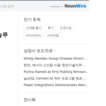
인기 토픽
신제품 출시
휴가
인공지능
솔루
바이오테크
스타트업
상장사 보도자료
Khimji Ramdas Group Chooses Rimini Street to Reduce SAP Support Costs, Protect 700+ Customizations and Reinvest Savings in Innovation
한전, 에너지 신산업 이끌 ‘한전기술지주’ 공식 출범
Purina Named as First Publicly Announced NIQ ConnectAI Charter Client
닐슨IQ, Connect AI 차터 프로그램 최초 고객사 ‘퓨리나’ 선정
Power Integrations Demonstrates World’s First 2200 V GaN Technology for Next-Era High-Voltage Power Systems
전시회