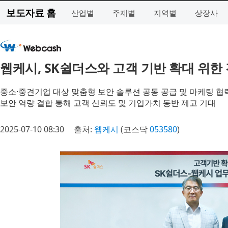
보도자료 홈
산업별
주제별
지역별
상장사
웹케시, SK쉴더스와 고객 기반 확대 위한
중소·중견기업 대상 맞춤형 보안 솔루션 공동 공급 및 마케팅 협
보안 역량 결합 통해 고객 신뢰도 및 기업가치 동반 제고 기대
2025-07-10 08:30
출처:
웹케시
(코스닥
053580
)