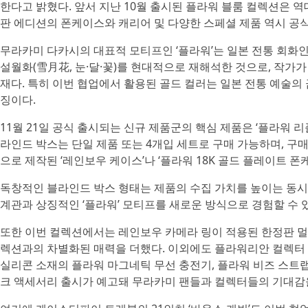
한다고 밝혔다. 앞서 지난 10월 출시된 플라워 블룸 컬렉션은 역
판 에디션의 폰케이스와 캐리어 및 다양한 스페셜 제품 역시 공
무라카미 다카시의 대표적 모티프인 ‘플라워’는 일본 전통 회화인 
설월화(雪月花, 눈·달·꽃)를 현대적으로 재해석한 것으로, 작가가 주
재다. 특히 이번 협업에서 활용된 골드 컬러는 일본 전통 예술의
징이다.
11월 21일 공식 출시되는 신규 제품군의 핵심 제품은 ‘플라워 리
라인드 박스는 단일 제품 또는 4개입 세트로 구매 가능하며, 구매
으로 제작된 ‘레인보우 케이스’나 ‘플라워 18K 골드 플레이트 
독창적인 블라인드 박스 형태는 제품의 수집 가치를 높이는 동시
계관과 상징적인 ‘플라워’ 모티프를 새로운 방식으로 경험할 수 있
또한 이번 컬렉션에서는 레인보우 카메라 링이 적용된 한정판 멀
렉션과의 차별화된 매력을 더했다. 이외에도 플라워리안 컬렉터
실리콘 소재의 플라워 마그네틱 무선 충전기, 플라워 비즈 스트
크 액세서리 출시가 예고돼 무라카미 팬들과 컬렉터들의 기대감을