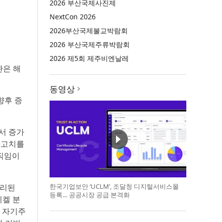
2026 부산국제사진제
NextCon 2026
2026부산국제불교박람회
2026 부산국제주류박람회
2026 제5회 제주비엔날레
관은 해
동영상
향후 증
서 증가
최고치를
움직임이
무리된
한국기업보안 ‘UCLM’, 조달청 디지털서비스몰
등록… 공공시장 공급 본격화
니켈 분
번 자기주