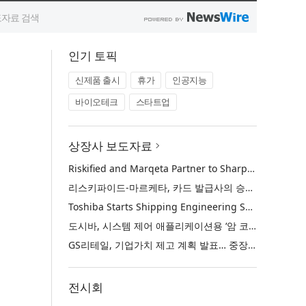
인기 토픽
신제품 출시
휴가
인공지능
바이오테크
스타트업
상장사 보도자료
Riskified and Marqeta Partner to Sharpen Card Issuer Authorization Decisions and Help Reduce False Declines
리스키파이드-마르케타, 카드 발급사의 승인 판단 정교화 및 오거절 감소 위해 협력
Toshiba Starts Shipping Engineering Samples of TXZ+™ Family Entry‑Class M4V Group, Standard Microcontrollers with Arm® Cortex®‑M4 Core for System Control Applications
도시바, 시스템 제어 애플리케이션용 ‘암 코어텍스-M4’ 코어 탑재 표준 마이크로컨트롤러 TXZ+ 패밀리 엔트리 클래스 ‘M4V 그룹’ 엔지니어링 샘플 출하 개시
GS리테일, 기업가치 제고 계획 발표… 중장기 성장 기반 강화와 주주가치 제고
전시회