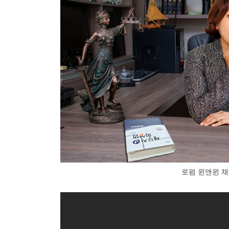
로펌 윈앤윈 