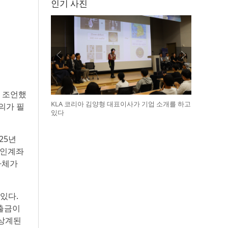
인기 사진
을 조언했
KLA 코리아 김양형 대표이사가 기업 소개를 하고
의가 필
있다
25년
법인계좌
자체가
있다.
대출금이
 상계된