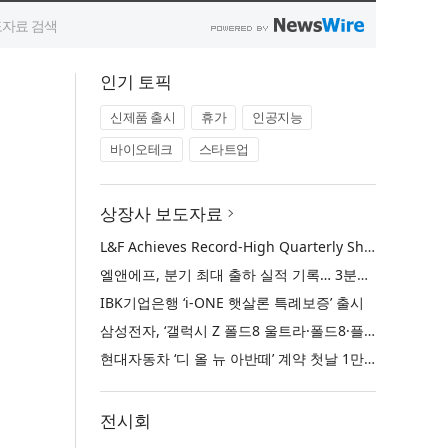
인기 토픽
신제품 출시
휴가
인공지능
바이오테크
스타트업
상장사 보도자료
L&F Achieves Record-High Quarterly Shipments, Begins LFP Supply for North American ESS in Q3 Advancing its Two-Track NCM and LFP Growth Strategy
엘앤에프, 분기 최대 출하 실적 기록… 3분기 북미 ESS향 LFP 공급 착수 NCM+LFP ‘2-Track’ 성장 전략 실현
IBK기업은행 ‘i-ONE 햇살론 특례보증’ 출시
삼성전자, ‘갤럭시 Z 폴드8 울트라·폴드8·플립8’과 ‘갤럭시 워치 울트라2·워치9’ 국내 공식 출시
현대자동차 ‘디 올 뉴 아반떼’ 계약 첫날 1만 대 돌파
전시회