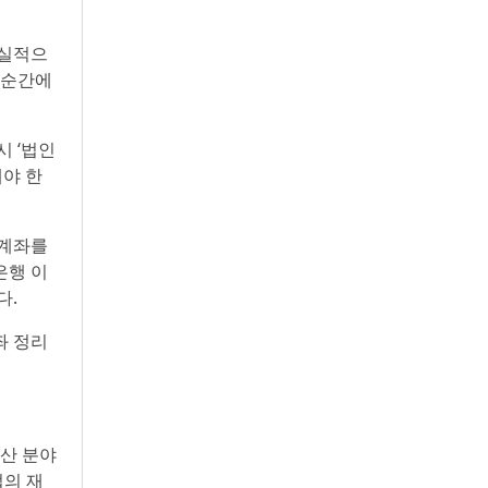
현실적으
한순간에
시 ‘법인
해야 한
 계좌를
은행 이
다.
좌 정리
도산 분야
업의 재