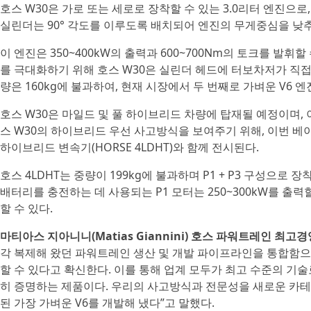
호스 W30은 가로 또는 세로로 장착할 수 있는 3.0리터 엔진으로
실린더는 90° 각도를 이루도록 배치되어 엔진의 무게중심을 낮
이 엔진은 350~400kW의 출력과 600~700Nm의 토크를 발휘할
를 극대화하기 위해 호스 W30은 실린더 헤드에 터보차저가 직접
량은 160kg에 불과하여, 현재 시장에서 두 번째로 가벼운 V6 엔
호스 W30은 마일드 및 풀 하이브리드 차량에 탑재될 예정이며, 이
스 W30의 하이브리드 우선 사고방식을 보여주기 위해, 이번 베이
하이브리드 변속기(HORSE 4LDHT)와 함께 전시된다.
호스 4LDHT는 중량이 199kg에 불과하며 P1 + P3 구성으
배터리를 충전하는 데 사용되는 P1 모터는 250~300kW를 출력할
할 수 있다.
마티아스 지아니니(Matias Giannini) 호스 파워트레인 최고
각 복제해 왔던 파워트레인 생산 및 개발 파이프라인을 통합함으
할 수 있다고 확신한다. 이를 통해 업계 모두가 최고 수준의 기술
히 증명하는 제품이다. 우리의 사고방식과 전문성을 새로운 카
된 가장 가벼운 V6를 개발해 냈다”고 말했다.