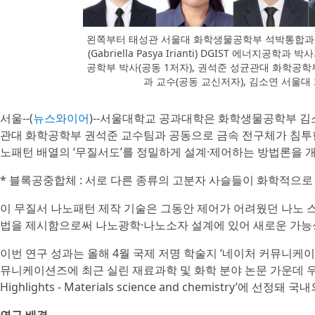
왼쪽부터 태성관 서울대 화학생물공학부 석박통합과정
(Gabriella Pasya Irianti) DGIST 에너지
공학부 박사(공동 1저자), 권석준 성균관대 화학공학부
과 교수(공동 교신저자), 김소연 서울
서울--(
뉴스와이어
)--서울대학교 공과대학은 화학생물공학부 김소
관대 화학공학부 권석준 교수팀과 공동으로 금속 전구체가 침투한 블록공
노패턴 배열의 ‘무질서도’를 정밀하게 설계·제어하는 방법론을 
* 블록공중합체 : 서로 다른 종류의 고분자 사슬들이 화학적으로
이 무질서 나노패턴 제작 기술은 그동안 제어가 어려웠던 나노 
법을 제시함으로써 나노광학·나노소자 설계에 있어 새로운 가능
이번 연구 성과는 올해 4월 국제 저명 학술지 ‘네이처 커뮤니케이션즈(
뮤니케이션즈에 최근 실린 재료과학 및 화학 분야 논문 가운데 우수
Highlights - Materials science and chemistry’에 선