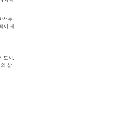
 한책추
택이 제
 도시,
민의 삶