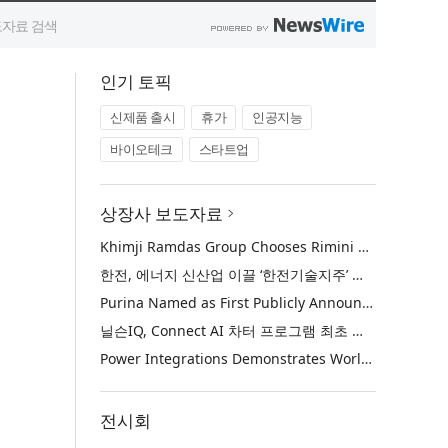
인기 토픽
신제품 출시
휴가
인공지능
바이오테크
스타트업
상장사 보도자료
Khimji Ramdas Group Chooses Rimini Street to Reduce SAP Support Costs, Protect 700+ Customizations and Reinvest Savings in Innovation
한전, 에너지 신산업 이끌 ‘한전기술지주’ 공식 출범
Purina Named as First Publicly Announced NIQ ConnectAI Charter Client
닐슨IQ, Connect AI 차터 프로그램 최초 고객사 ‘퓨리나’ 선정
Power Integrations Demonstrates World’s First 2200 V GaN Technology for Next-Era High-Voltage Power Systems
전시회