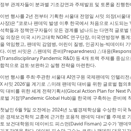
정부 관계자들이 분과별 기조강연과 주제발표 및 토론을 진행한
이번 행사를 2년 전부터 기획한 서울대 전영일 서밋 의장(서울대학교 
사장)은 “코로나 팬데믹 발생 이후 한국에서 처음으로 시도되는
석학들과 정책연구자들이 모든 경계를 넘나드는 다면적 글로벌 협
일 의장은 미국 시카고대학 NORC 연구단장, 미국연방정부 통
을 역임했고, 팬데믹 감염병, 어린이 질병, 인공지능-빅데이터
다. 이번 서밋은 △팬데믹 준비(Preparedness) △대응(Respon
(Transdisciplinary Pandemic R&D) 등 4개 트랙 주
합적으로 검토·보완하고 실행 전략을 마련한다.
이번 행사를 주최·주관한 서울대 AI연구원 국제팬데믹 인텔리전스 센
X 서밋 2026’을 계기로 △미래 팬데믹 대비을 위한 글로벌 협의회(Globa
믹 대비를 위한 세계 전략기획서(Glocal Action Plan for Ne
로벌 거점’(Pandemic Global Hub)을 한국에 구축하는 준비에
첫날인 6월 9일 오전에는 2024년 노벨경제학상을 수상한 미국 MIT
은 경제보건학적 교훈에 근거한 포용적 팬데믹 대비’를 주제로 
토 보건대학원의 데이비드 피스먼(David Fisman) 교수가 ‘
기조강연을 한다. 데이빗 피스만 교수는 코로나 팬데믹 대응기간