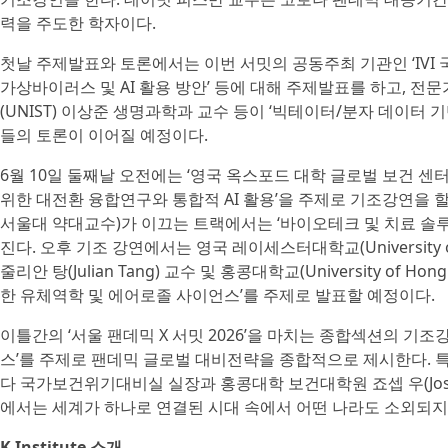
력을 주도한 학자이다.
첫날 주제발표와 토론에서는 이번 서밋의 공동주최 기관인 ‘IVI
가상바이러스 및 AI 활용 방안’ 등에 대해 주제발표를 하고, 
(UNIST) 이상준 생명과학과 교수 등이 ‘빅테이터/분자 데이터 
들의 토론이 이어질 예정이다.
6월 10일 둘째날 오전에는 ‘영국 옥스포드 대학 글로벌 보건 센터’의
위한 대전환 융합연구와 통합적 AI 활용’을 주제로 기조강연을 
서울대 약대교수)가 이끄는 트랙에서는 ‘바이오테크 및 치료 솔루
진다. 오후 기조 강연에서는 영국 레이세스터대학교(University of Leicest
줄리안 탕(Julian Tang) 교수 및 홍콩대학교(University of H
한 유체역학 및 에어로졸 사이언스’를 주제로 발표할 예정이다.
이틀간의 ‘서울 팬데믹 X 서밋 2026’을 마치는 종합섹션의 기조
스’를 주제로 팬데믹 글로벌 대비전략을 종합적으로 제시한다. 특히 
다 국가보건위기대비실 실장과 홍콩대학 보건대학원 죠셉 우(Jos
에서는 세계가 하나로 연결된 시대 속에서 어떤 나라도 소외되지
K Institute 소개