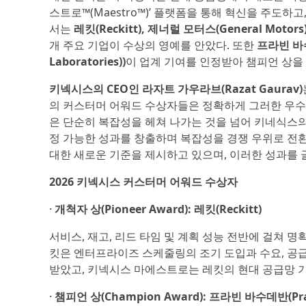
스트로™(Maestro™)’ 플랫폼을 통해 혁신을 주도하
서는
레킷(Reckitt), 제너럴 모터스(General Motors),
개 주요 기업이 수상의 영예를 안았다. 또한
프라빈 바수
Laboratories))
이 업계 기여를 인정받아 챔피언 상을
키넥시스의 CEO인 라자트 가우라브(Razat Gaurav)
의 커스터머 어워드 수상자들은 정확하게 그러한 우수성
은 단순히 복잡성을 헤쳐 나가는 것을 넘어 키네식스의 
정 가능한 성과를 창출하며 복잡성을 경쟁 우위로 전환
대한 새로운 기준을 제시하고 있으며, 이러한 성과를
2026 키넥시스 커스터머 어워드 수상자
·
개척자 상(Pioneer Award): 레킷(Reckitt)
서비스, 재고, 리드 타임 및 계획 성능 전반에 걸쳐 
킷은 엔터프라이즈 스케줄링의 조기 도입과 수요, 공급
받았고, 키넥시스 마에스트로는 레킷의 현대 공급망 기
·
챔피언 상(Champion Award): 프라빈 바수데반(Pr