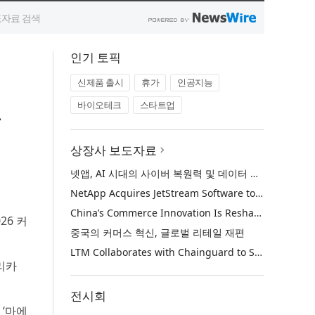
인기 토픽
신제품 출시
휴가
인공지능
바이오테크
스타트업
표
상장사 보도자료
넷앱, AI 시대의 사이버 복원력 및 데이터 보호 강화를 위해 젯스트림 소프트웨어 인수
NetApp Acquires JetStream Software to Advance Cyber Resilience and Data Protection for the AI Era
China’s Commerce Innovation Is Reshaping Global Retail
026 커
중국의 커머스 혁신, 글로벌 리테일 재편
LTM Collaborates with Chainguard to Strengthen Software Supply Chain Security through BlueVerse™ RightLogic
리카
전시회
‘마에