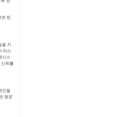
더욱 연
하면 된
들을 지
서 라스
키넥시스
 신뢰를
 확인을
은 원문