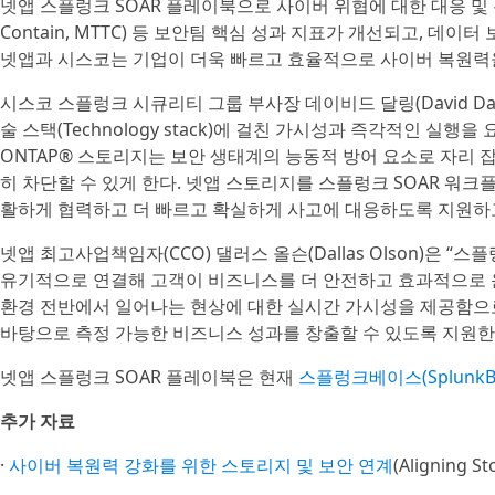
넷앱 스플렁크 SOAR 플레이북으로 사이버 위협에 대한 대응 및 복
Contain, MTTC) 등 보안팀 핵심 성과 지표가 개선되고, 
넷앱과 시스코는 기업이 더욱 빠르고 효율적으로 사이버 복원력
시스코 스플렁크 시큐리티 그룹 부사장 데이비드 달링(David Da
술 스택(Technology stack)에 걸친 가시성과 즉각적인 실
ONTAP® 스토리지는 보안 생태계의 능동적 방어 요소로 자리 
히 차단할 수 있게 한다. 넷앱 스토리지를 스플렁크 SOAR 워
활하게 협력하고 더 빠르고 확실하게 사고에 대응하도록 지원하고
넷앱 최고사업책임자(CCO) 댈러스 올슨(Dallas Olson)은
유기적으로 연결해 고객이 비즈니스를 더 안전하고 효과적으로 운
환경 전반에서 일어나는 현상에 대한 실시간 가시성을 제공함으
바탕으로 측정 가능한 비즈니스 성과를 창출할 수 있도록 지원한
넷앱 스플렁크 SOAR 플레이북은 현재
스플렁크베이스(SplunkBa
추가 자료
·
사이버 복원력 강화를 위한 스토리지 및 보안 연계
(Aligning St