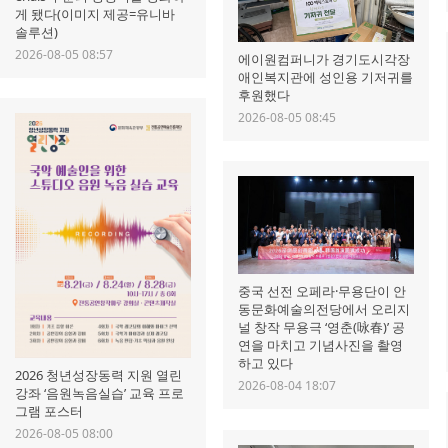
게 됐다(이미지 제공=유니바
솔루션)
2026-08-05 08:57
에이원컴퍼니가 경기도시각장
애인복지관에 성인용 기저귀를
후원했다
2026-08-05 08:45
중국 선전 오페라·무용단이 안
동문화예술의전당에서 오리지
널 창작 무용극 ‘영춘(咏春)’ 공
연을 마치고 기념사진을 촬영
하고 있다
2026 청년성장동력 지원 열린
2026-08-04 18:07
강좌 ‘음원녹음실습’ 교육 프로
그램 포스터
2026-08-05 08:00