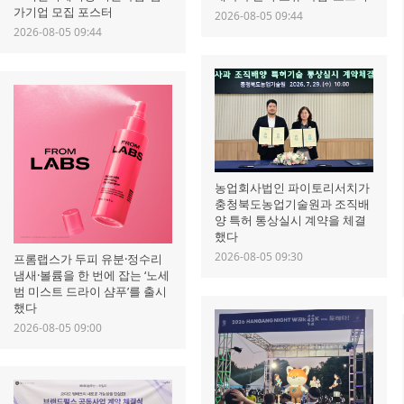
가기업 모집 포스터
2026-08-05 09:44
2026-08-05 09:44
농업회사법인 파이토리서치가
충청북도농업기술원과 조직배
양 특허 통상실시 계약을 체결
했다
2026-08-05 09:30
프롬랩스가 두피 유분·정수리
냄새·볼륨을 한 번에 잡는 ‘노세
범 미스트 드라이 샴푸’를 출시
했다
2026-08-05 09:00