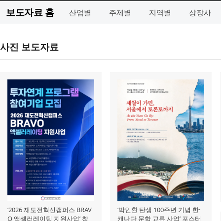
보도자료 홈
산업별
주제별
지역별
상장사
사진 보도자료
‘2026 재도전혁신캠퍼스 BRAV
‘박인환 탄생 100주년 기념 한·
O 액셀러레이팅 지원사업’ 참
캐나다 문학 교류 사업’ 포스터