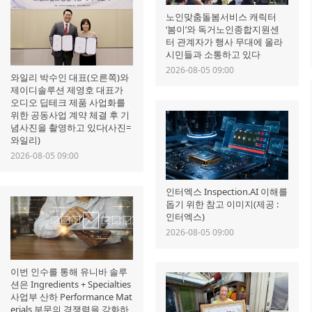
노인맞춤돌봄서비스 캐릭터
‘봄이’와 독거노인종합지원센
터 관계자가 행사 무대에 올라
시민들과 소통하고 있다
2026-08-05 09:00
와일리 박수인 대표(오른쪽)와
제이디솔루션 제영호 대표가
오디오 딥테크 제품 사업화를
위한 공동사업 계약 체결 후 기
념사진을 촬영하고 있다(사진=
와일리)
2026-08-05 09:00
인터엑스 Inspection.AI 이해를
돕기 위한 참고 이미지(제공 :
인터엑스)
2026-08-05 09:00
이번 인수를 통해 유니바 솔루
션은 Ingredients + Specialties
사업부 산하 Performance Mat
erials 부문의 경쟁력을 강화하