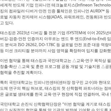
세계적 반도체 기업 인피니언 테크놀로지스(Infineon Techno
킹의 컴파일러·디버거·안전 인증 툴체인은 인피니언 AURIX™ 등
로벌 자동차 전자제어 시스템(ADAS, 파워트레인, 전동화)과 
고 있다.
태스킹은 2023년 디버깅 툴 전문 기업 iSYSTEM에 이어 202
버깅-검증-안전 인증까지 아우르는 엔드 투 엔드(End-to-End)
드 분석과 ISO 26262, DO-178C 등 글로벌 안전 표준 대
등 미션 크리티컬 분야까지 사업 영역을 확장하며 입지를 강화했
이번 협약을 통해 태스킹과 국민대학교는 △교육·연구 목적상 
창출·확산 △교육 및 훈련 프로그램 공동 개발 및 기술지원 △공
협력을 추진할 계획이다.
특히 국민대학교는 인피니언센터(센터장 정구민 교수)와 현대오토사
도체 연구의 핵심 허브로, 태스킹의 첫 산학협력 파트너라는 점
온 글로벌 생태계를 한국 교육·연구 현장에 직접 연결하며, 국
국민대학교 손진식 산학협력단장은 “이번 협약을 계기로 태스킹과
이고 실질적인 협업을 통해 양 기관의 발전에 기여할 수 있도록 