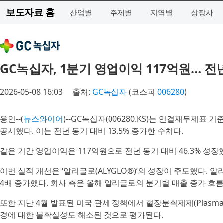
보도자료 홈
산업별
주제별
지역별
상장사
GC녹십자, 1분기 영업이익 117억원… 전년
2026-05-08 16:03
출처:
GC녹십자
(코스피
006280
)
용인--(
뉴스와이어
)--GC녹십자(006280.KS)는 연결재무제표 
공시했다. 이는 전년 동기 대비 13.5% 증가한 수치다.
같은 기간 영업이익은 117억원으로 전년 동기 대비 46.3% 성장
이번 실적 개선은 ‘알리글로(ALYGLO®)’의 성장이 주도했다. 
4배 증가했다. 회사 측은 올해 알리글로의 분기별 매출 증가 흐
또한 지난 4월 발표된 미국 관세 정책에서 혈장분획제제(Plasma de
경에 대한 불확실성도 해소된 것으로 평가된다.