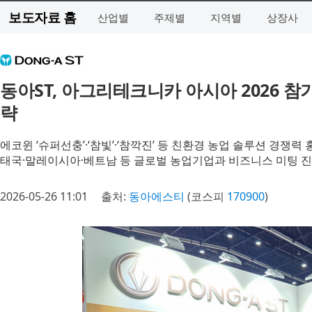
보도자료 홈
산업별
주제별
지역별
상장사
동아ST, 아그리테크니카 아시아 2026 참
략
에코윈 ‘슈퍼선충’·‘참빛’·‘참깍진’ 등 친환경 농업 솔루션 경쟁력 
태국·말레이시아·베트남 등 글로벌 농업기업과 비즈니스 미팅 
2026-05-26 11:01
출처:
동아에스티
(코스피
170900
)